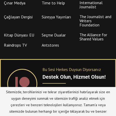
International
Çınar Medya
Time to Help
Journalist
The Journalist and
Çağlayan Dergisi
Süreyya Yayınları
Writers
Foundation
The Alliance for
Kitap Dünyası EU
Seçme Dualar
Shared Values
Raindrops TV
Antstores
Bu Sesi Herkes Duysun Diyorsanız
Destek Olun, Hizmet Olsun!
PATREON
üzerinden sitemize bağışta
Sitemizde, tercihlerinizi ve tekrar ziyaretlerinizi hatırlayarak size en
bulanabilirsiniz.
uygun deneyimi sunmak ve sitemizin trafiği analiz etmek için
çerezleri ve benzeri teknolojileri kullanıyoruz. Tamam'a veya
sitemizde bulunan herhangi bir içeriğe tıklayarak bu ve benzer
© Telif Hakkı 2023, Tüm Hakları Saklıdır |
@hizmetten.com