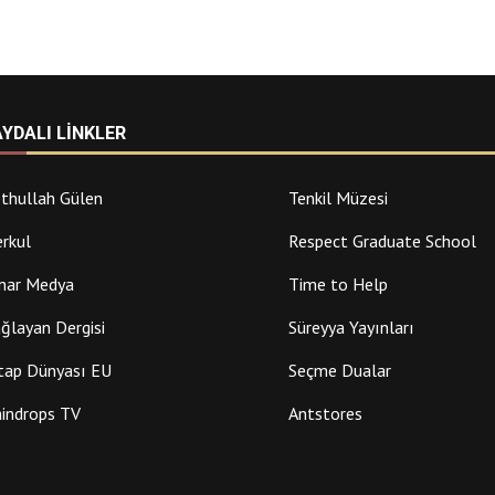
AYDALI LINKLER
thullah Gülen
Tenkil Müzesi
rkul
Respect Graduate School
nar Medya
Time to Help
ğlayan Dergisi
Süreyya Yayınları
tap Dünyası EU
Seçme Dualar
indrops TV
Antstores