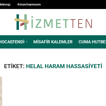
rklärung)
Künye/Impressum
HOCAEFENDI
MISAFIR KALEMLER
CUMA HUTBE
ETIKET:
HELAL HARAM HASSASIYETI