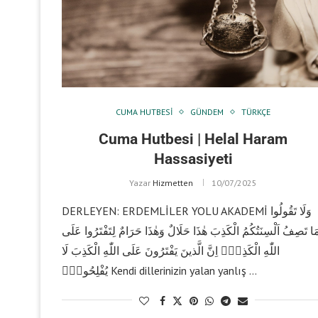
CUMA HUTBESI
GÜNDEM
TÜRKÇE
Cuma Hutbesi | Helal Haram
Hassasiyeti
Yazar
Hizmetten
10/07/2025
DERLEYEN: ERDEMLİLER YOLU AKADEMİ وَلَا تَقُولُوا
مَا تَصِفُ اَلْسِنَتُكُمُ الْكَذِبَ هٰذَا حَلَالٌ وَهٰذَا حَرَامٌ لِتَفْتَرُوا عَلَى
اللّٰهِ الْكَذِبَۜ اِنَّ الَّذينَ يَفْتَرُونَ عَلَى اللّٰهِ الْكَذِبَ لَا
يُفْلِحُونَۜ Kendi dillerinizin yalan yanlış …