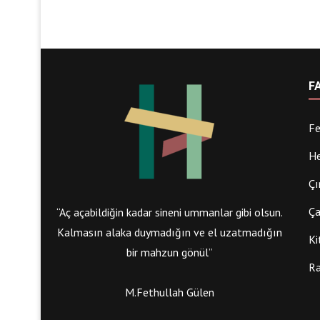
F
Fe
He
Çı
Ça
“Aç açabildiğin kadar sineni ummanlar gibi olsun.
Kalmasın alaka duymadığın ve el uzatmadığın
Ki
bir mahzun gönül”
Ra
M.Fethullah Gülen