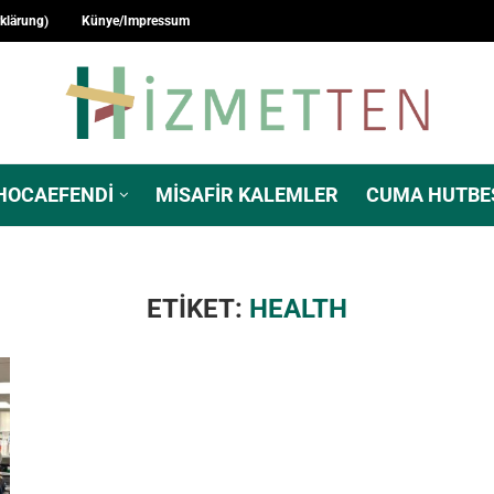
rklärung)
Künye/Impressum
HOCAEFENDI
MISAFIR KALEMLER
CUMA HUTBE
ETIKET:
HEALTH