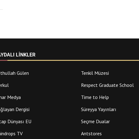
AYDALI LINKLER
thullah Gülen
Tenkil Müzesi
rkul
Respect Graduate School
nar Medya
Time to Help
ğlayan Dergisi
Süreyya Yayınları
tap Dünyası EU
Seçme Dualar
indrops TV
Antstores