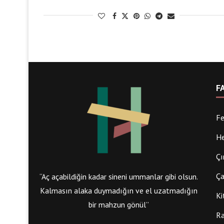
F
Fe
He
Çı
Ça
“Aç açabildiğin kadar sineni ummanlar gibi olsun.
Kalmasın alaka duymadığın ve el uzatmadığın
Ki
bir mahzun gönül”
Ra