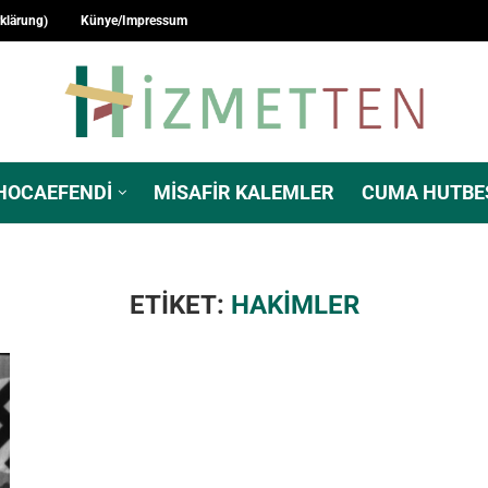
rklärung)
Künye/Impressum
HOCAEFENDI
MISAFIR KALEMLER
CUMA HUTBE
ETIKET:
HAKIMLER