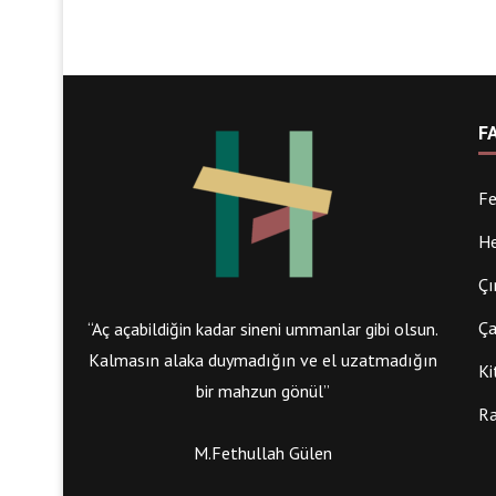
F
Fe
He
Çı
Ça
“Aç açabildiğin kadar sineni ummanlar gibi olsun.
Kalmasın alaka duymadığın ve el uzatmadığın
Ki
bir mahzun gönül”
Ra
M.Fethullah Gülen