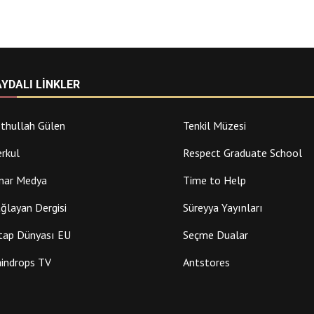
AYDALI LINKLER
thullah Gülen
Tenkil Müzesi
rkul
Respect Graduate School
nar Medya
Time to Help
ğlayan Dergisi
Süreyya Yayınları
tap Dünyası EU
Seçme Dualar
indrops TV
Antstores