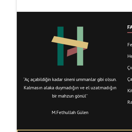
F
Fe
He
Çı
Ça
“Aç açabildiğin kadar sineni ummanlar gibi olsun.
Kalmasın alaka duymadığın ve el uzatmadığın
Ki
bir mahzun gönül”
Ra
M.Fethullah Gülen