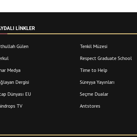
AYDALI LINKLER
thullah Gülen
Tenkil Müzesi
rkul
Respect Graduate School
nar Medya
Time to Help
ğlayan Dergisi
Süreyya Yayınları
tap Dünyası EU
Seçme Dualar
indrops TV
Antstores