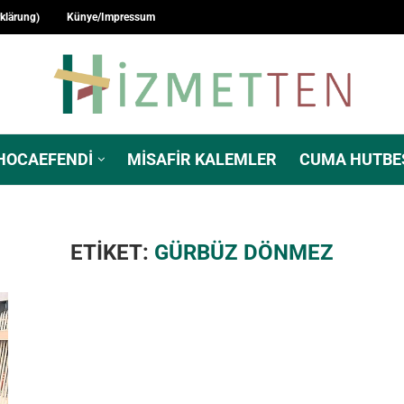
rklärung)
Künye/Impressum
HOCAEFENDI
MISAFIR KALEMLER
CUMA HUTBE
ETIKET:
GÜRBÜZ DÖNMEZ