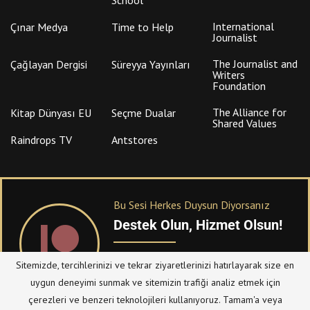
International
Çınar Medya
Time to Help
Journalist
The Journalist and
Çağlayan Dergisi
Süreyya Yayınları
Writers
Foundation
The Alliance for
Kitap Dünyası EU
Seçme Dualar
Shared Values
Raindrops TV
Antstores
Bu Sesi Herkes Duysun Diyorsanız
Destek Olun, Hizmet Olsun!
PATREON
üzerinden sitemize bağışta
Sitemizde, tercihlerinizi ve tekrar ziyaretlerinizi hatırlayarak size en
bulanabilirsiniz.
uygun deneyimi sunmak ve sitemizin trafiği analiz etmek için
çerezleri ve benzeri teknolojileri kullanıyoruz. Tamam'a veya