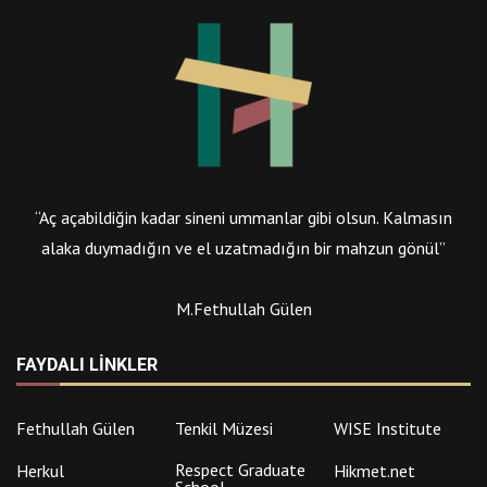
“Aç açabildiğin kadar sineni ummanlar gibi olsun. Kalmasın
alaka duymadığın ve el uzatmadığın bir mahzun gönül”
M.Fethullah Gülen
FAYDALI LINKLER
Fethullah Gülen
Tenkil Müzesi
WISE Institute
Respect Graduate
Herkul
Hikmet.net
School