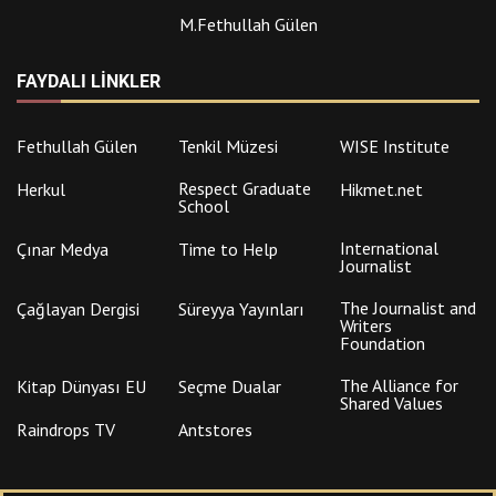
M.Fethullah Gülen
FAYDALI LINKLER
Fethullah Gülen
Tenkil Müzesi
WISE Institute
Respect Graduate
Herkul
Hikmet.net
School
International
Çınar Medya
Time to Help
Journalist
The Journalist and
Çağlayan Dergisi
Süreyya Yayınları
Writers
Foundation
The Alliance for
Kitap Dünyası EU
Seçme Dualar
Shared Values
Raindrops TV
Antstores