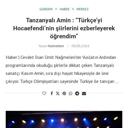
GÜNDEM
HABER
MERKEZ
Tanzanyalı Amin : “Türkçe’yi
Hocaefendi’nin şiirlerini ezberleyerek
öğrendim”
Yazar
Hizmetten
09/05/2025
Haber | Cevdet İnan Ümit Nağmeleri’nin Vuslatın Ardından
programlarında okuduğu şiirlerle dikkat çeken Tanzanyalı
sanatçı Kasım Amin, sıra dışı hayat hikayesiyle de öne
çıkıyor. Türkçe Olimpiyatları sayesinde Türkiye ile tanışan …