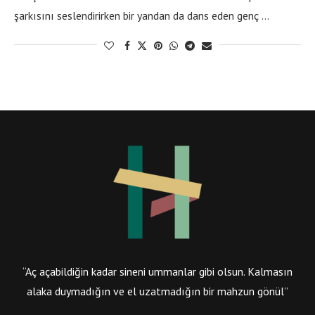
şarkısını seslendirirken bir yandan da dans eden genç …
“Aç açabildiğin kadar sineni ummanlar gibi olsun. Kalmasın
alaka duymadığın ve el uzatmadığın bir mahzun gönül”