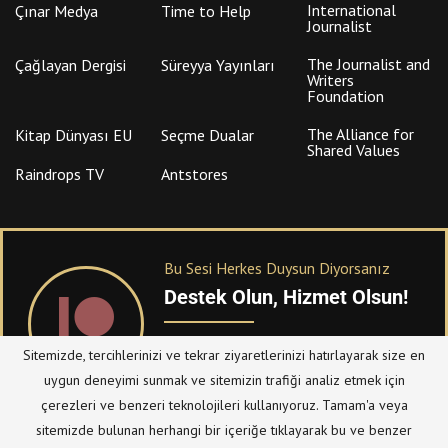
International
Çınar Medya
Time to Help
Journalist
The Journalist and
Çağlayan Dergisi
Süreyya Yayınları
Writers
Foundation
The Alliance for
Kitap Dünyası EU
Seçme Dualar
Shared Values
Raindrops TV
Antstores
Bu Sesi Herkes Duysun Diyorsanız
Destek Olun, Hizmet Olsun!
PATREON
üzerinden sitemize bağışta
Sitemizde, tercihlerinizi ve tekrar ziyaretlerinizi hatırlayarak size en
bulanabilirsiniz.
uygun deneyimi sunmak ve sitemizin trafiği analiz etmek için
çerezleri ve benzeri teknolojileri kullanıyoruz. Tamam'a veya
sitemizde bulunan herhangi bir içeriğe tıklayarak bu ve benzer
© Telif Hakkı 2023, Tüm Hakları Saklıdır |
@hizmetten.com