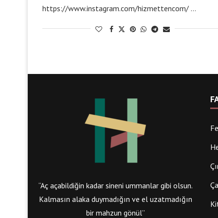
https://www.instagram.com/hizmettencom/ …
F
Fe
He
Çı
Ça
“Aç açabildiğin kadar sineni ummanlar gibi olsun.
Kalmasın alaka duymadığın ve el uzatmadığın
Ki
bir mahzun gönül”