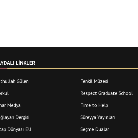
AYDALI LINKLER
thullah Gülen
Tenkil Müzesi
rkul
Respect Graduate School
nar Medya
Time to Help
ğlayan Dergisi
Süreyya Yayınları
tap Dünyası EU
Seçme Dualar