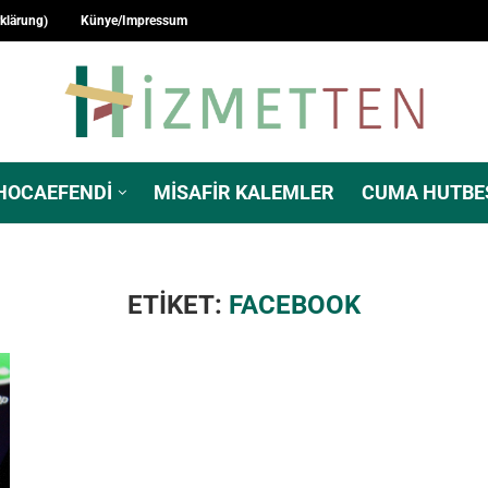
rklärung)
Künye/Impressum
HOCAEFENDI
MISAFIR KALEMLER
CUMA HUTBE
ETIKET:
FACEBOOK