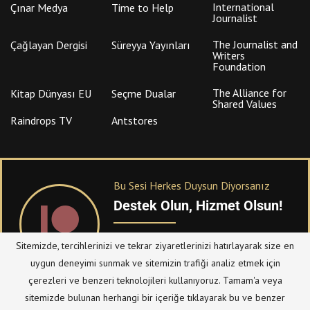
International
Çınar Medya
Time to Help
Journalist
The Journalist and
Çağlayan Dergisi
Süreyya Yayınları
Writers
Foundation
The Alliance for
Kitap Dünyası EU
Seçme Dualar
Shared Values
Raindrops TV
Antstores
Bu Sesi Herkes Duysun Diyorsanız
Destek Olun, Hizmet Olsun!
PATREON
üzerinden sitemize bağışta
Sitemizde, tercihlerinizi ve tekrar ziyaretlerinizi hatırlayarak size en
bulanabilirsiniz.
uygun deneyimi sunmak ve sitemizin trafiği analiz etmek için
çerezleri ve benzeri teknolojileri kullanıyoruz. Tamam'a veya
sitemizde bulunan herhangi bir içeriğe tıklayarak bu ve benzer
© Telif Hakkı 2023, Tüm Hakları Saklıdır |
@hizmetten.com