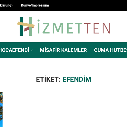
rklärung)
Künye/Impressum
HOCAEFENDI
MISAFIR KALEMLER
CUMA HUTBE
ETIKET:
EFENDIM