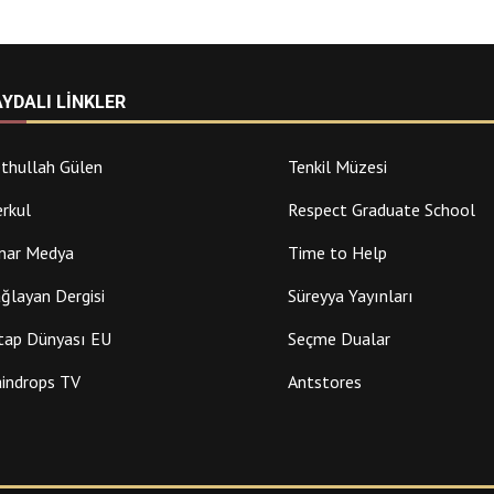
AYDALI LINKLER
thullah Gülen
Tenkil Müzesi
rkul
Respect Graduate School
nar Medya
Time to Help
ğlayan Dergisi
Süreyya Yayınları
tap Dünyası EU
Seçme Dualar
indrops TV
Antstores