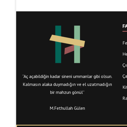
F
Fe
He
Çı
Ça
“Aç açabildiğin kadar sineni ummanlar gibi olsun.
Kalmasın alaka duymadığın ve el uzatmadığın
Ki
bir mahzun gönül”
Ra
M.Fethullah Gülen