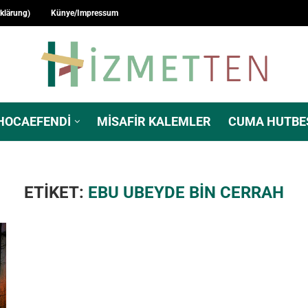
rklärung)
Künye/Impressum
HOCAEFENDI
MISAFIR KALEMLER
CUMA HUTBE
ETIKET:
EBU UBEYDE BIN CERRAH