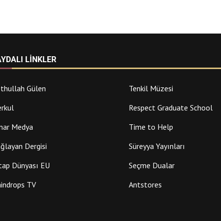
AYDALI LINKLER
thullah Gülen
Tenkil Müzesi
rkul
Respect Graduate School
nar Medya
Time to Help
ğlayan Dergisi
Süreyya Yayınları
tap Dünyası EU
Seçme Dualar
indrops TV
Antstores