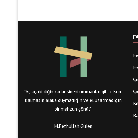
F
Fe
He
Çı
Ça
“Aç açabildiğin kadar sineni ummanlar gibi olsun.
Kalmasın alaka duymadığın ve el uzatmadığın
Ki
bir mahzun gönül”
Ra
M.Fethullah Gülen