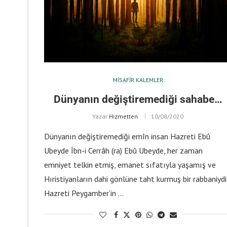
MISAFIR KALEMLER
Dünyanın değiştiremediği sahabe…
Yazar
Hizmetten
10/08/2020
Dünyanın değiştiremediği emîn insan Hazreti Ebû
Ubeyde İbn-i Cerrâh (ra) Ebû Ubeyde, her zaman
emniyet telkin etmiş, emanet sıfatıyla yaşamış ve
Hıristiyanların dahi gönlüne taht kurmuş bir rabbaniydi
Hazreti Peygamber’in …