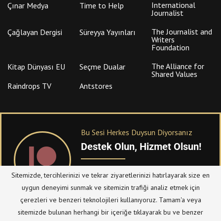
International
Çınar Medya
Time to Help
Journalist
The Journalist and
Çağlayan Dergisi
Süreyya Yayınları
Writers
Foundation
The Alliance for
Kitap Dünyası EU
Seçme Dualar
Shared Values
Raindrops TV
Antstores
Bu Sesi Herkes Duysun Diyorsanız
Destek Olun, Hizmet Olsun!
PATREON
üzerinden sitemize bağışta
Sitemizde, tercihlerinizi ve tekrar ziyaretlerinizi hatırlayarak size en
bulanabilirsiniz.
uygun deneyimi sunmak ve sitemizin trafiği analiz etmek için
çerezleri ve benzeri teknolojileri kullanıyoruz. Tamam'a veya
sitemizde bulunan herhangi bir içeriğe tıklayarak bu ve benzer
© Telif Hakkı 2023, Tüm Hakları Saklıdır |
@hizmetten.com