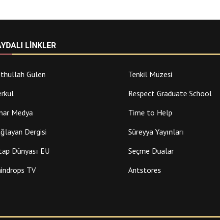
AYDALI LINKLER
thullah Gülen
Tenkil Müzesi
rkul
Respect Graduate School
nar Medya
Time to Help
ğlayan Dergisi
Süreyya Yayınları
tap Dünyası EU
Seçme Dualar
indrops TV
Antstores