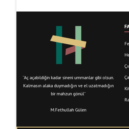
F
Fe
He
Çı
Ça
“Aç açabildiğin kadar sineni ummanlar gibi olsun.
Kalmasın alaka duymadığın ve el uzatmadığın
Ki
bir mahzun gönül”
Ra
M.Fethullah Gülen