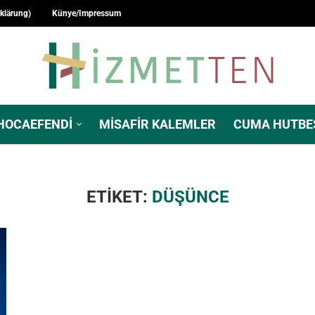
rklärung)
Künye/Impressum
HOCAEFENDI
MISAFIR KALEMLER
CUMA HUTBE
ETIKET:
DÜŞÜNCE