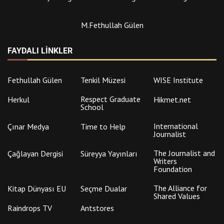
M.Fethullah Gülen
FAYDALI LINKLER
Fethullah Gülen
Tenkil Müzesi
WISE Institute
Respect Graduate
Herkul
Hikmet.net
School
International
Çınar Medya
Time to Help
Journalist
The Journalist and
Çağlayan Dergisi
Süreyya Yayınları
Writers
Foundation
The Alliance for
Kitap Dünyası EU
Seçme Dualar
Shared Values
Raindrops TV
Antstores