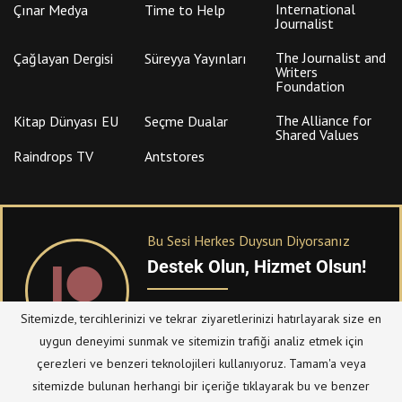
International
Çınar Medya
Time to Help
Journalist
The Journalist and
Çağlayan Dergisi
Süreyya Yayınları
Writers
Foundation
The Alliance for
Kitap Dünyası EU
Seçme Dualar
Shared Values
Raindrops TV
Antstores
Bu Sesi Herkes Duysun Diyorsanız
Destek Olun, Hizmet Olsun!
PATREON
üzerinden sitemize bağışta
Sitemizde, tercihlerinizi ve tekrar ziyaretlerinizi hatırlayarak size en
bulanabilirsiniz.
uygun deneyimi sunmak ve sitemizin trafiği analiz etmek için
çerezleri ve benzeri teknolojileri kullanıyoruz. Tamam'a veya
sitemizde bulunan herhangi bir içeriğe tıklayarak bu ve benzer
© Telif Hakkı 2023, Tüm Hakları Saklıdır |
@hizmetten.com