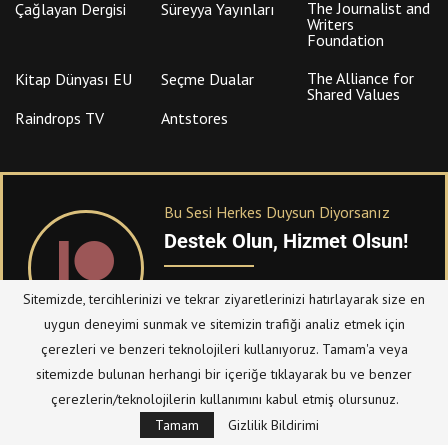
The Journalist and
Çağlayan Dergisi
Süreyya Yayınları
Writers
Foundation
The Alliance for
Kitap Dünyası EU
Seçme Dualar
Shared Values
Raindrops TV
Antstores
Bu Sesi Herkes Duysun Diyorsanız
Destek Olun, Hizmet Olsun!
PATREON
üzerinden sitemize bağışta
Sitemizde, tercihlerinizi ve tekrar ziyaretlerinizi hatırlayarak size en
bulanabilirsiniz.
uygun deneyimi sunmak ve sitemizin trafiği analiz etmek için
çerezleri ve benzeri teknolojileri kullanıyoruz. Tamam'a veya
sitemizde bulunan herhangi bir içeriğe tıklayarak bu ve benzer
© Telif Hakkı 2023, Tüm Hakları Saklıdır |
@hizmetten.com
çerezlerin/teknolojilerin kullanımını kabul etmiş olursunuz.
Bize Ulaşın
Taziye Defteri
Tamam
Gizlilik Bildirimi
Gizlilik Politikası (Datenschutzerklärung)
Künye/Impressum