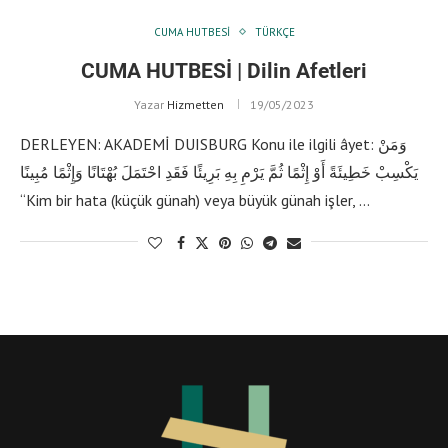
CUMA HUTBESI
TÜRKÇE
CUMA HUTBESİ | Dilin Afetleri
Yazar
Hizmetten
19/05/2023
DERLEYEN: AKADEMİ DUISBURG Konu ile ilgili âyet: وَمَنْ
يَكْسِبْ خَطِيئَةً أَوْ إِثْمًا ثُمَّ يَرْمِ بِهِ بَرِيئًا فَقَدِ احْتَمَلَ بُهْتَانًا وَإِثْمًا مُبِينًا
“Kim bir hata (küçük günah) veya büyük günah işler, …