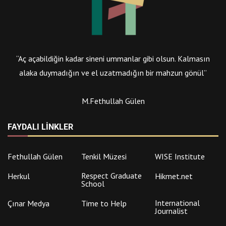
“Aç açabildiğin kadar sineni ummanlar gibi olsun. Kalmasın
alaka duymadığın ve el uzatmadığın bir mahzun gönül”
M.Fethullah Gülen
FAYDALI LINKLER
Fethullah Gülen
Tenkil Müzesi
WISE Institute
Respect Graduate
Herkul
Hikmet.net
School
International
Çınar Medya
Time to Help
Journalist