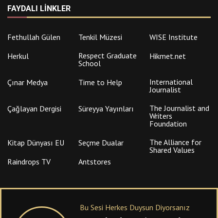
FAYDALI LINKLER
Fethullah Gülen
Tenkil Müzesi
WISE Institute
Respect Graduate
Herkul
Hikmet.net
School
International
Çınar Medya
Time to Help
Journalist
The Journalist and
Çağlayan Dergisi
Süreyya Yayınları
Writers
Foundation
The Alliance for
Kitap Dünyası EU
Seçme Dualar
Shared Values
Raindrops TV
Antstores
Bu Sesi Herkes Duysun Diyorsanız