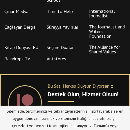
International
Çınar Medya
Time to Help
Journalist
The Journalist and
Çağlayan Dergisi
Süreyya Yayınları
Writers
Foundation
The Alliance for
Kitap Dünyası EU
Seçme Dualar
Shared Values
Raindrops TV
Antstores
Bu Sesi Herkes Duysun Diyorsanız
Destek Olun, Hizmet Olsun!
PATREON
üzerinden sitemize bağışta
Sitemizde, tercihlerinizi ve tekrar ziyaretlerinizi hatırlayarak size en
bulanabilirsiniz.
uygun deneyimi sunmak ve sitemizin trafiği analiz etmek için
çerezleri ve benzeri teknolojileri kullanıyoruz. Tamam'a veya