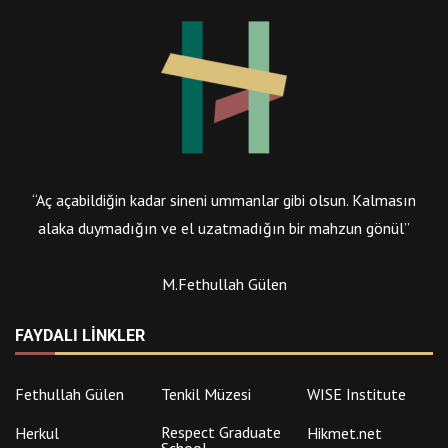
“Aç açabildiğin kadar sineni ummanlar gibi olsun. Kalmasın
alaka duymadığın ve el uzatmadığın bir mahzun gönül”
M.Fethullah Gülen
FAYDALI LINKLER
Fethullah Gülen
Tenkil Müzesi
WISE Institute
Respect Graduate
Herkul
Hikmet.net
School