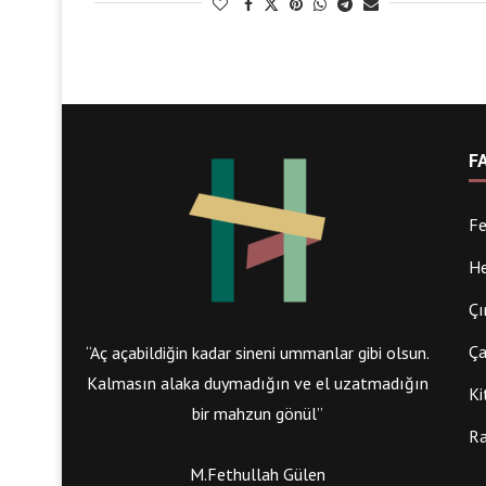
F
Fe
He
Çı
Ça
“Aç açabildiğin kadar sineni ummanlar gibi olsun.
Kalmasın alaka duymadığın ve el uzatmadığın
Ki
bir mahzun gönül”
Ra
M.Fethullah Gülen