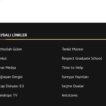
AYDALI LINKLER
thullah Gülen
Tenkil Müzesi
rkul
Respect Graduate School
nar Medya
Time to Help
ğlayan Dergisi
Süreyya Yayınları
tap Dünyası EU
Seçme Dualar
indrops TV
Antstores