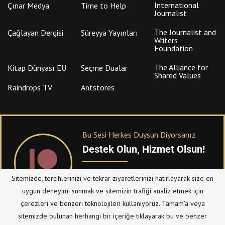
International
Çınar Medya
Time to Help
Journalist
The Journalist and
Çağlayan Dergisi
Süreyya Yayınları
Writers
Foundation
The Alliance for
Kitap Dünyası EU
Seçme Dualar
Shared Values
Raindrops TV
Antstores
Bu Sesi Herkes Duysun Diyorsanız
Destek Olun, Hizmet Olsun!
PATREON
üzerinden sitemize bağışta
Sitemizde, tercihlerinizi ve tekrar ziyaretlerinizi hatırlayarak size en
bulanabilirsiniz.
uygun deneyimi sunmak ve sitemizin trafiği analiz etmek için
çerezleri ve benzeri teknolojileri kullanıyoruz. Tamam'a veya
sitemizde bulunan herhangi bir içeriğe tıklayarak bu ve benzer
© Telif Hakkı 2023, Tüm Hakları Saklıdır |
@hizmetten.com