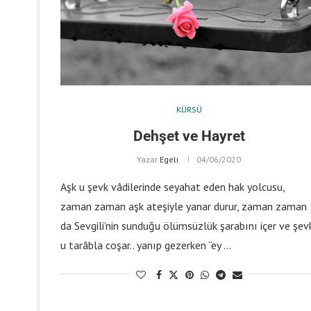
KÜRSÜ
Dehşet ve Hayret
Yazar
Egeli
04/06/2020
Aşk u şevk vâdilerinde seyahat eden hak yolcusu,
zaman zaman aşk ateşiyle yanar durur, zaman zaman
da Sevgili’nin sunduğu ölümsüzlük şarabını içer ve şev
u tarâbla coşar.. yanıp gezerken “ey …