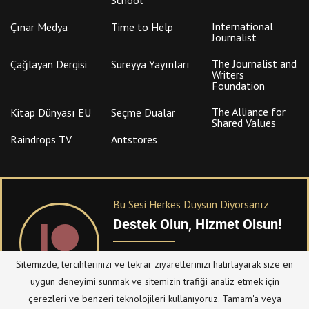
International
Çınar Medya
Time to Help
Journalist
The Journalist and
Çağlayan Dergisi
Süreyya Yayınları
Writers
Foundation
The Alliance for
Kitap Dünyası EU
Seçme Dualar
Shared Values
Raindrops TV
Antstores
Bu Sesi Herkes Duysun Diyorsanız
Destek Olun, Hizmet Olsun!
PATREON
üzerinden sitemize bağışta
Sitemizde, tercihlerinizi ve tekrar ziyaretlerinizi hatırlayarak size en
bulanabilirsiniz.
uygun deneyimi sunmak ve sitemizin trafiği analiz etmek için
çerezleri ve benzeri teknolojileri kullanıyoruz. Tamam'a veya