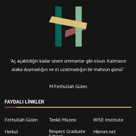
“Aç açabildiğin kadar sineni ummanlar gibi olsun. Kalmasın
alaka duymadığın ve el uzatmadığın bir mahzun gönül”
M.Fethullah Gülen
FAYDALI LINKLER
Fethullah Gülen
Tenkil Müzesi
WISE Institute
Respect Graduate
Herkul
Hikmet.net
School