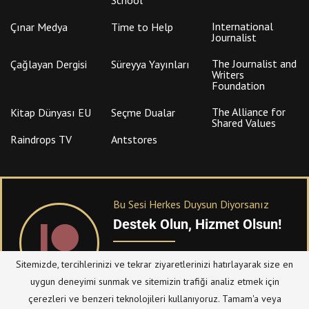
International
Çınar Medya
Time to Help
Journalist
The Journalist and
Çağlayan Dergisi
Süreyya Yayınları
Writers
Foundation
The Alliance for
Kitap Dünyası EU
Seçme Dualar
Shared Values
Raindrops TV
Antstores
Bu Sesi Herkes Duysun Diyorsanız
Destek Olun, Hizmet Olsun!
PATREON
üzerinden sitemize bağışta
Sitemizde, tercihlerinizi ve tekrar ziyaretlerinizi hatırlayarak size en
bulanabilirsiniz.
uygun deneyimi sunmak ve sitemizin trafiği analiz etmek için
çerezleri ve benzeri teknolojileri kullanıyoruz. Tamam'a veya