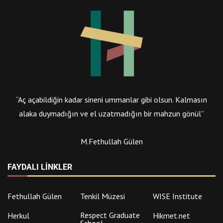
“Aç açabildiğin kadar sineni ummanlar gibi olsun. Kalmasın
alaka duymadığın ve el uzatmadığın bir mahzun gönül”
M.Fethullah Gülen
FAYDALI LINKLER
Fethullah Gülen
Tenkil Müzesi
WISE Institute
Respect Graduate
Herkul
Hikmet.net
School