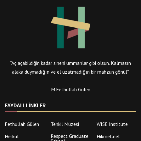
“Aç açabildiğin kadar sineni ummanlar gibi olsun. Kalmasın
alaka duymadığın ve el uzatmadığın bir mahzun gönül”
M.Fethullah Gülen
FAYDALI LINKLER
Fethullah Gülen
Tenkil Müzesi
WISE Institute
Respect Graduate
Herkul
Hikmet.net
School