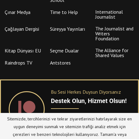
International
Çınar Medya
Time to Help
Journalist
The Journalist and
Çağlayan Dergisi
Süreyya Yayınları
Writers
Foundation
The Alliance for
Kitap Dünyası EU
Seçme Dualar
Shared Values
Raindrops TV
Antstores
Bu Sesi Herkes Duysun Diyorsanız
Destek Olun, Hizmet Olsun!
PATREON
üzerinden sitemize bağışta
Sitemizde, tercihlerinizi ve tekrar ziyaretlerinizi hatırlayarak size en
bulanabilirsiniz.
uygun deneyimi sunmak ve sitemizin trafiği analiz etmek için
çerezleri ve benzeri teknolojileri kullanıyoruz. Tamam'a veya