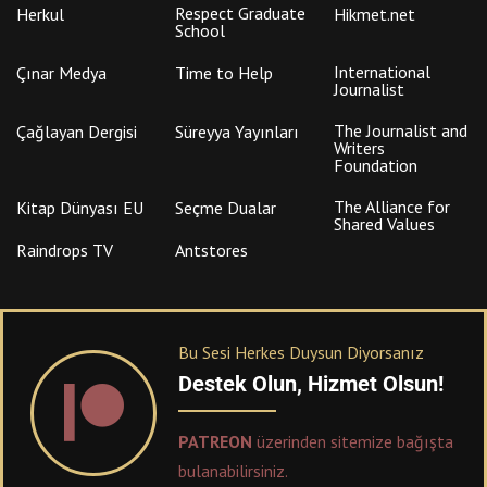
Respect Graduate
Herkul
Hikmet.net
School
International
Çınar Medya
Time to Help
Journalist
The Journalist and
Çağlayan Dergisi
Süreyya Yayınları
Writers
Foundation
The Alliance for
Kitap Dünyası EU
Seçme Dualar
Shared Values
Raindrops TV
Antstores
Bu Sesi Herkes Duysun Diyorsanız
Destek Olun, Hizmet Olsun!
PATREON
üzerinden sitemize bağışta
bulanabilirsiniz.