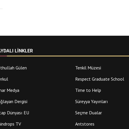
AYDALI LINKLER
thullah Gülen
Tenkil Müzesi
rkul
Respect Graduate School
nar Medya
Time to Help
ğlayan Dergisi
Süreyya Yayınları
tap Dünyası EU
Seçme Dualar
indrops TV
Antstores