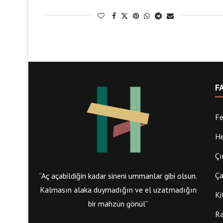
F
Fe
He
Çı
Ça
“Aç açabildiğin kadar sineni ummanlar gibi olsun.
Kalmasın alaka duymadığın ve el uzatmadığın
Ki
bir mahzun gönül”
Ra