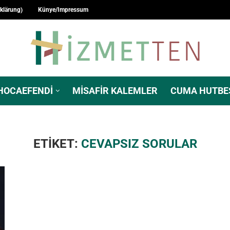
rklärung)
Künye/Impressum
HOCAEFENDI
MISAFIR KALEMLER
CUMA HUTBE
ETIKET:
CEVAPSIZ SORULAR