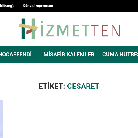
rklärung)
Künye/Impressum
HOCAEFENDI
MISAFIR KALEMLER
CUMA HUTBE
ETIKET:
CESARET