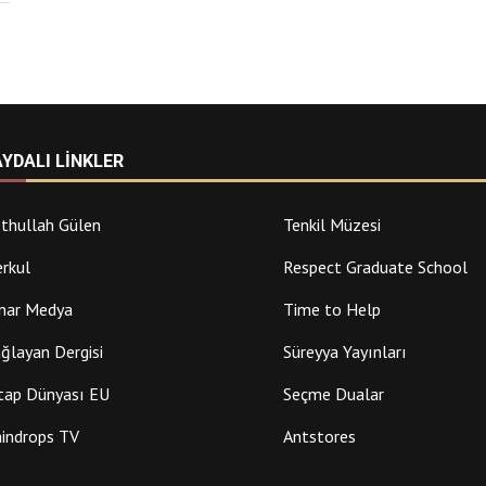
AYDALI LINKLER
thullah Gülen
Tenkil Müzesi
rkul
Respect Graduate School
nar Medya
Time to Help
ğlayan Dergisi
Süreyya Yayınları
tap Dünyası EU
Seçme Dualar
indrops TV
Antstores