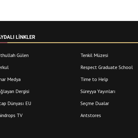
AYDALI LINKLER
thullah Gülen
Tenkil Müzesi
rkul
Respect Graduate School
nar Medya
Time to Help
ğlayan Dergisi
Süreyya Yayınları
tap Dünyası EU
Seçme Dualar
indrops TV
Antstores