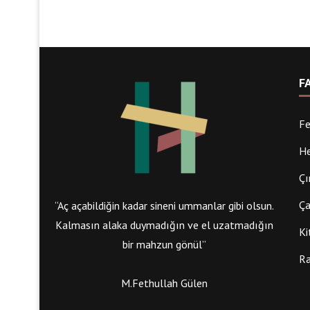
F
Fe
He
Çı
Ça
“Aç açabildiğin kadar sineni ummanlar gibi olsun.
Kalmasın alaka duymadığın ve el uzatmadığın
Ki
bir mahzun gönül”
Ra
M.Fethullah Gülen