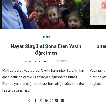
HABER
Hayat Sürgünü Sona Eren Yasin
bite
Öğretmen
Yazar
Hizmetten
25/09/2019
Mali’de görev yapıyordu. Okulu haramiler tarafından
Yaşanan ve
gasp edilince çareyi Fransa’ya sığınmakta buldu…
bitenhayat
Burada yakalandığı amansız hastalığa vücudu daha
başladı.
fazla dayanamadı