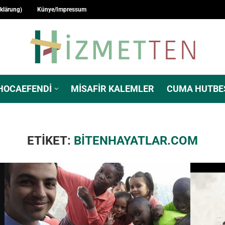
rklärung)
Künye/Impressum
HOCAEFENDI
MISAFIR KALEMLER
CUMA HUTBE
ETIKET:
BITENHAYATLAR.COM