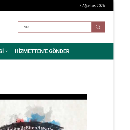
8 Ağustos 2026
SI
HIZMETTEN’E GÖNDER