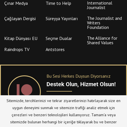
International
Çınar Medya
Time to Help
Journalist
The Journalist and
Çağlayan Dergisi
Süreyya Yayınları
Writers
Foundation
The Alliance for
Kitap Dünyası EU
Seçme Dualar
Shared Values
Raindrops TV
Antstores
Bu Sesi Herkes Duysun Diyorsanız
Destek Olun, Hizmet Olsun!
PATREON
üzerinden sitemize bağışta
Sitemizde, tercihlerinizi ve tekrar ziyaretlerinizi hatırlayarak size en
bulanabilirsiniz.
uygun deneyimi sunmak ve sitemizin trafiği analiz etmek için
çerezleri ve benzeri teknolojileri kullanıyoruz. Tamam'a veya
sitemizde bulunan herhangi bir içeriğe tıklayarak bu ve benzer
© Telif Hakkı 2023, Tüm Hakları Saklıdır |
@hizmetten.com