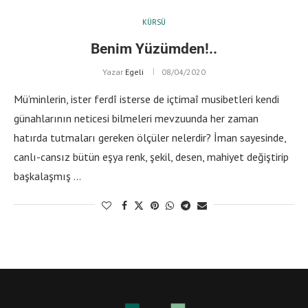
KÜRSÜ
Benim Yüzümden!..
Yazar
Egeli
08/04/2020
Mü’minlerin, ister ferdî isterse de içtimaî musibetleri kendi
günahlarının neticesi bilmeleri mevzuunda her zaman
hatırda tutmaları gereken ölçüler nelerdir? İman sayesinde,
canlı-cansız bütün eşya renk, şekil, desen, mahiyet değiştirip
başkalaşmış …