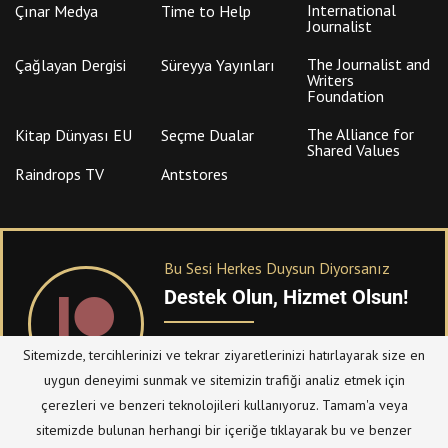
International
Çınar Medya
Time to Help
Journalist
The Journalist and
Çağlayan Dergisi
Süreyya Yayınları
Writers
Foundation
The Alliance for
Kitap Dünyası EU
Seçme Dualar
Shared Values
Raindrops TV
Antstores
Bu Sesi Herkes Duysun Diyorsanız
Destek Olun, Hizmet Olsun!
PATREON
üzerinden sitemize bağışta
Sitemizde, tercihlerinizi ve tekrar ziyaretlerinizi hatırlayarak size en
bulanabilirsiniz.
uygun deneyimi sunmak ve sitemizin trafiği analiz etmek için
çerezleri ve benzeri teknolojileri kullanıyoruz. Tamam'a veya
sitemizde bulunan herhangi bir içeriğe tıklayarak bu ve benzer
© Telif Hakkı 2023, Tüm Hakları Saklıdır |
@hizmetten.com