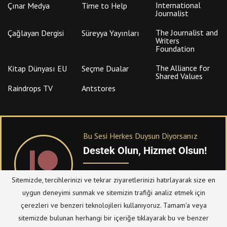
International
Çınar Medya
Time to Help
Journalist
The Journalist and
Çağlayan Dergisi
Süreyya Yayınları
Writers
Foundation
The Alliance for
Kitap Dünyası EU
Seçme Dualar
Shared Values
Raindrops TV
Antstores
Bu Sesi Herkes Duysun Diyorsanız
Destek Olun, Hizmet Olsun!
PATREON
üzerinden sitemize bağışta
Sitemizde, tercihlerinizi ve tekrar ziyaretlerinizi hatırlayarak size en
bulanabilirsiniz.
uygun deneyimi sunmak ve sitemizin trafiği analiz etmek için
çerezleri ve benzeri teknolojileri kullanıyoruz. Tamam'a veya
sitemizde bulunan herhangi bir içeriğe tıklayarak bu ve benzer
© Telif Hakkı 2023, Tüm Hakları Saklıdır |
@hizmetten.com