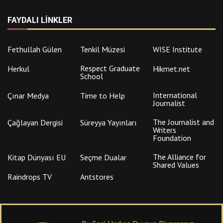
Fethullah Gülen
Tenkil Müzesi
WISE Institute
Respect Graduate
Herkul
Hikmet.net
School
International
Çınar Medya
Time to Help
Journalist
The Journalist and
Çağlayan Dergisi
Süreyya Yayınları
Writers
Foundation
The Alliance for
Kitap Dünyası EU
Seçme Dualar
Shared Values
Raindrops TV
Antstores
Bu Sesi Herkes Duysun Diyorsanız
Destek Olun, Hizmet Olsun!