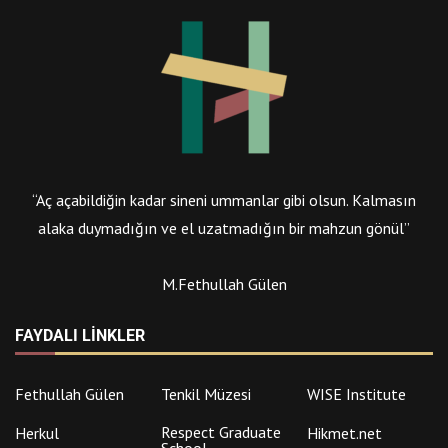
“Aç açabildiğin kadar sineni ummanlar gibi olsun. Kalmasın
alaka duymadığın ve el uzatmadığın bir mahzun gönül”
M.Fethullah Gülen
FAYDALI LINKLER
Fethullah Gülen
Tenkil Müzesi
WISE Institute
Respect Graduate
Herkul
Hikmet.net
School