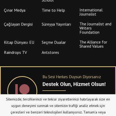
International
Çınar Medya
Time to Help
Journalist
The Journalist and
Çağlayan Dergisi
Süreyya Yayınları
Writers
Foundation
The Alliance for
Kitap Dünyası EU
Seçme Dualar
Shared Values
Raindrops TV
Antstores
Bu Sesi Herkes Duysun Diyorsanız
Destek Olun, Hizmet Olsun!
PATREON
üzerinden sitemize bağışta
Sitemizde, tercihlerinizi ve tekrar ziyaretlerinizi hatırlayarak size en
bulanabilirsiniz.
uygun deneyimi sunmak ve sitemizin trafiği analiz etmek için
çerezleri ve benzeri teknolojileri kullanıyoruz. Tamam'a veya