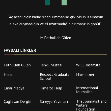
“Aç açabildiğin kadar sineni ummanlar gibi olsun. Kalmasın
alaka duymadığın ve el uzatmadığın bir mahzun gönül”
M.Fethullah Gülen
FAYDALI LINKLER
Fethullah Gülen
Tenkil Müzesi
WISE Institute
Respect Graduate
Herkul
Hikmet.net
School
International
Çınar Medya
Time to Help
Journalist
The Journalist and
Çağlayan Dergisi
Süreyya Yayınları
Writers
Foundation