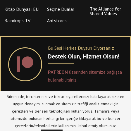
The Alliance for
Kitap Dünyası EU
Seçme Dualar
Shared Values
Raindrops TV
Antstores
Bu Sesi Herkes Duysun Diyorsanız
Destek Olun, Hizmet Olsun!
PATREON
üzerinden sitemize bağışta
bulanabilirsiniz.
Sitemizde, tercihlerinizi ve tekrar ziyaretlerinizi hatırlayarak size en
© Telif Hakkı 2023, Tüm Hakları Saklıdır |
@hizmetten.com
uygun deneyimi sunmak ve sitemizin trafiği analiz etmek için
Bize Ulaşın
Taziye Defteri
çerezleri ve benzeri teknolojileri kullanıyoruz. Tamam'a veya
Gizlilik Politikası (Datenschutzerklärung)
Künye/Impressum
sitemizde bulunan herhangi bir içeriğe tıklayarak bu ve benzer
çerezlerin/teknolojilerin kullanımını kabul etmiş olursunuz.