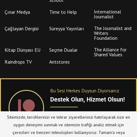
International
Çınar Medya
Time to Help
Journalist
The Journalist and
Çağlayan Dergisi
Süreyya Yayınları
Writers
Foundation
The Alliance for
Kitap Dünyası EU
Seçme Dualar
Shared Values
Raindrops TV
Antstores
Bu Sesi Herkes Duysun Diyorsanız
Destek Olun, Hizmet Olsun!
PATREON
üzerinden sitemize bağışta
Sitemizde, tercihlerinizi ve tekrar ziyaretlerinizi hatırlayarak size en
bulanabilirsiniz.
uygun deneyimi sunmak ve sitemizin trafiği analiz etmek için
çerezleri ve benzeri teknolojileri kullanıyoruz. Tamam'a veya