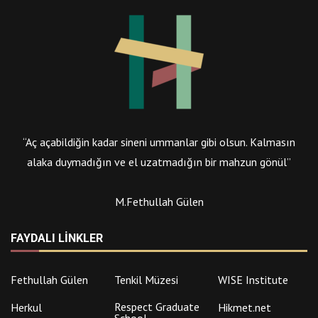
“Aç açabildiğin kadar sineni ummanlar gibi olsun. Kalmasın
alaka duymadığın ve el uzatmadığın bir mahzun gönül”
M.Fethullah Gülen
FAYDALI LINKLER
Fethullah Gülen
Tenkil Müzesi
WISE Institute
Respect Graduate
Herkul
Hikmet.net
School