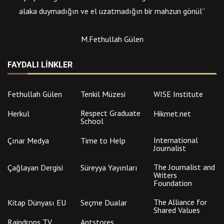
alaka duymadığın ve el uzatmadığın bir mahzun gönül”
M.Fethullah Gülen
FAYDALI LINKLER
Fethullah Gülen
Tenkil Müzesi
WISE Institute
Respect Graduate
Herkul
Hikmet.net
School
International
Çınar Medya
Time to Help
Journalist
The Journalist and
Çağlayan Dergisi
Süreyya Yayınları
Writers
Foundation
The Alliance for
Kitap Dünyası EU
Seçme Dualar
Shared Values
Raindrops TV
Antstores