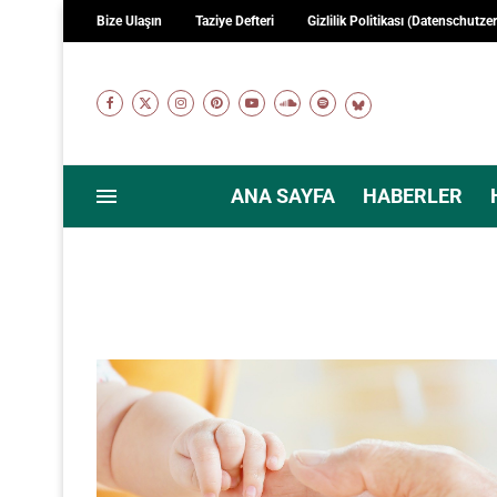
Bize Ulaşın
Taziye Defteri
Gizlilik Politikası (Datenschutze
ANA SAYFA
HABERLER