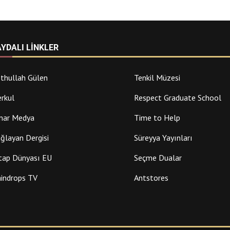
AYDALI LINKLER
thullah Gülen
Tenkil Müzesi
rkul
Respect Graduate School
nar Medya
Time to Help
ğlayan Dergisi
Süreyya Yayınları
tap Dünyası EU
Seçme Dualar
indrops TV
Antstores