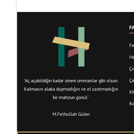
F
Fe
He
Çı
Ça
“Aç açabildiğin kadar sineni ummanlar gibi olsun.
Kalmasın alaka duymadığın ve el uzatmadığın
Ki
bir mahzun gönül”
Ra
M.Fethullah Gülen