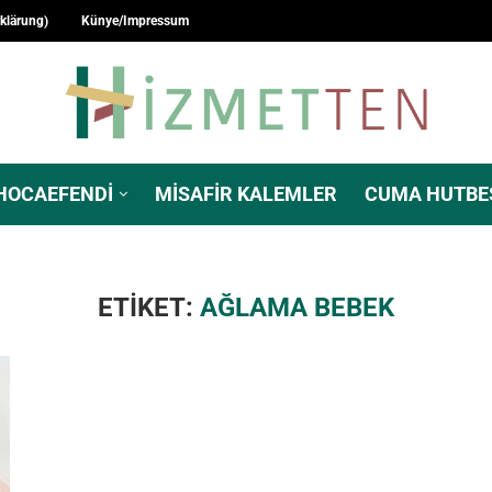
rklärung)
Künye/Impressum
HOCAEFENDI
MISAFIR KALEMLER
CUMA HUTBE
ETIKET:
AĞLAMA BEBEK