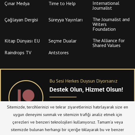
International
Çınar Medya
Time to Help
Journalist
The Journalist and
Çağlayan Dergisi
Süreyya Yayınları
Writers
Foundation
The Alliance for
Kitap Dünyası EU
Seçme Dualar
Shared Values
Raindrops TV
Antstores
Bu Sesi Herkes Duysun Diyorsanız
Destek Olun, Hizmet Olsun!
PATREON
üzerinden sitemize bağışta
Sitemizde, tercihlerinizi ve tekrar ziyaretlerinizi hatırlayarak size en
bulanabilirsiniz.
uygun deneyimi sunmak ve sitemizin trafiği analiz etmek için
çerezleri ve benzeri teknolojileri kullanıyoruz. Tamam'a veya
sitemizde bulunan herhangi bir içeriğe tıklayarak bu ve benzer
© Telif Hakkı 2023, Tüm Hakları Saklıdır |
@hizmetten.com