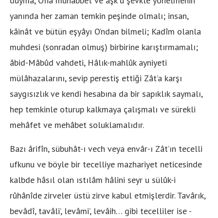
duyma, O’na muhabbet ve aşk u şevkle yönelmenin
yanında her zaman temkin peşinde olmalı; insan,
kâinât ve bütün eşyâyı O’ndan bilmeli; Kadîm olanla
muhdesi (sonradan olmuş) birbirine karıştırmamalı;
âbid-Mâbûd vahdeti, Hâlık-mahlûk ayniyeti
mülâhazalarını, sevip perestiş ettiği Zât’a karşı
saygısızlık ve kendi hesabına da bir sapıklık saymalı,
hep temkinle oturup kalkmaya çalışmalı ve sürekli
mehâfet ve mehâbet soluklamalıdır.
Bazı ârifîn, sübuhât-ı vech veya envâr-ı Zât’ın tecelli
ufkunu ve böyle bir tecelliye mazhariyet neticesinde
kalbde hâsıl olan ıstılâm hâlini seyr u sülûk-i
rûhânîde zirveler üstü zirve kabul etmişlerdir. Tavârık,
bevâdî, tavâli’, levâmi’, levâih… gibi tecelliler ise -