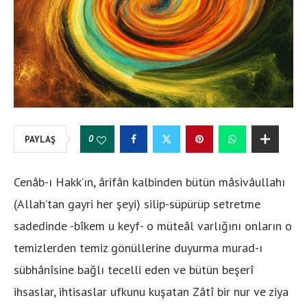
0
PAYLAŞ
Cenâb-ı Hakk’ın, ârifân kalbinden bütün mâsivâullahı
(Allah’tan gayri her şeyi) silip-süpürüp setretme
sadedinde -bîkem u keyf- o müteâl varlığını onların o
temizlerden temiz gönüllerine duyurma murad-ı
sübhânîsine bağlı tecelli eden ve bütün beşerî
ihsaslar, ihtisaslar ufkunu kuşatan Zâtî bir nur ve ziya