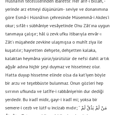
Hüsnâ’nın tecellilerinden ibarettir. Her ârif-i billâh, -
yerinde arz etmeyi düşünürüm- seviye ve donanımına
göre Esmâ-i Hüsnâ’nın çehresinde Müsemmâ-i Akdes’i
okur; sıfât-ı sübhâniye vesâyetinde O’nu Zât’ına uygun
tanımaya çalışır; hâl ü zevk ufku itibarıyla envâr-ı
Zât’ı müşahede zevkine ulaşmışsa o muhît ziya ile
kuşatılır; hayretten dehşete, dehşetten kalaka,
kalaktan heymâna yürür/yürütülür de nefsi dahil artık
ağyâr adına hiçbir şeyi duymaz ve hissetmez olur.
Hatta duyup hissetme elinde olsa da kat’iyen böyle
bir arzu ve teşebbüste bulunmaz. Onun gözleri hep
sırrının ufkunda ve latîfe-i rabbâniye’nin dur dediği
yerdedir. Bu iradî midir, gayr-i iradî mi; yoksa bir
semere-i cezb ve lütf-u incizab mıdır; “
مَنْ لَمْ يَذُقْ لَمْ