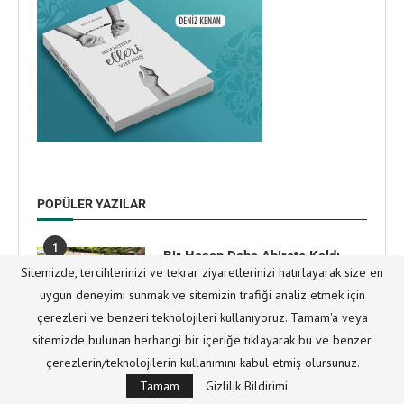
POPÜLER YAZILAR
1
Bir Hesap Daha Ahirete Kaldı…
Sitemizde, tercihlerinizi ve tekrar ziyaretlerinizi hatırlayarak size en
28/07/2026
uygun deneyimi sunmak ve sitemizin trafiği analiz etmek için
çerezleri ve benzeri teknolojileri kullanıyoruz. Tamam'a veya
sitemizde bulunan herhangi bir içeriğe tıklayarak bu ve benzer
2
çerezlerin/teknolojilerin kullanımını kabul etmiş olursunuz.
Cuma Hutbesi | Zulüm ve Zulme
Karşı Allah’ın (c.c.) Adeti
Tamam
Gizlilik Bildirimi
Sübhaniyesi