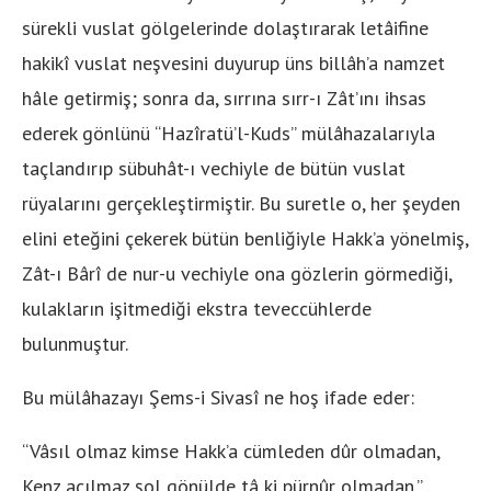
sürekli vuslat gölgelerinde dolaştırarak letâifine
hakikî vuslat neşvesini duyurup üns billâh’a namzet
hâle getirmiş; sonra da, sırrına sırr-ı Zât’ını ihsas
ederek gönlünü “Hazîratü’l-Kuds” mülâhazalarıyla
taçlandırıp sübuhât-ı vechiyle de bütün vuslat
rüyalarını gerçekleştirmiştir. Bu suretle o, her şeyden
elini eteğini çekerek bütün benliğiyle Hakk’a yönelmiş,
Zât-ı Bârî de nur-u vechiyle ona gözlerin görmediği,
kulakların işitmediği ekstra teveccühlerde
bulunmuştur.
Bu mülâhazayı Şems-i Sivasî ne hoş ifade eder:
“Vâsıl olmaz kimse Hakk’a cümleden dûr olmadan,
Kenz açılmaz şol gönülde tâ ki pürnûr olmadan.”