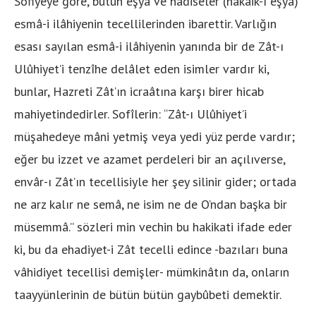
Sofiyeye göre, bütün eşyâ ve hâdiseler (hakâik-ı eşyâ)
esmâ-i ilâhiyenin tecellilerinden ibarettir. Varlığın
esası sayılan esmâ-i ilâhiyenin yanında bir de Zât-ı
Ulûhiyet’i tenzîhe delâlet eden isimler vardır ki,
bunlar, Hazreti Zât’ın icraâtına karşı birer hicab
mahiyetindedirler. Sofîlerin: “Zât-ı Ulûhiyet’i
müşahedeye mâni yetmiş veya yedi yüz perde vardır;
eğer bu izzet ve azamet perdeleri bir an açılıverse,
envâr-ı Zât’ın tecellisiyle her şey silinir gider; ortada
ne arz kalır ne semâ, ne isim ne de O’ndan başka bir
müsemmâ.” sözleri min vechin bu hakikati ifade eder
ki, bu da ehadiyet-i Zât tecelli edince -bazıları buna
vâhidiyet tecellisi demişler- mümkinâtın da, onların
taayyünlerinin de bütün bütün gaybûbeti demektir.