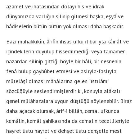
azamet ve ihatasından dolayı his ve idrak
dünyamızda varlığın silinip gitmesi başka, eşyâ ve
hâdiselerin bütün bütün yok olması daha başkadır.
Bazı muhakkıkîn, ârifin ihsas ufku itibarıyla kâinât ve
içindekilerin duyulup hissedilmediği veya tamamen
nazardan silinip gittiği böyle bir hâli, bir nesnenin
fenâ bulup gaybûbet etmesi ve aslıyla-faslıyla
mütelâşî olması mânâlarına gelen “ıstılâm”
sözcüğüyle seslendirmişlerdir ki, konuyla alâkalı
genel mülâhazalara uygun düştüğü söylenebilir. Biraz
daha açacak olursak, ârif-i billâh, cemal ufkunda
kemâlin, kemâl şahikasında da cemalin tecellileriyle
hayret üstü hayret ve dehşet üstü dehşetle mest