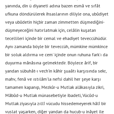
yanında, din ü diyaneti adına bazen esmâ ve sıfât
ufkuna döndürülerek ihsaslarının diliyle ona, ubûdiyet
veya ubûdetin hiçbir zaman zimmetten düşmediğini-
düşmeyeceğini hatırlatmak için, celâlin kuşatan
tecellileri içinde bir cemal ve ehadiyet teveccühüdür.
Aynı zamanda böyle bir teveccüh, mümkine mümkince
bir soluk aldırma ve cem’ içinde onun ruhuna fark’ı da
duyurma mânâsına gelmektedir. Böylece ârif, bir
yandan sübuhât-ı vech’in kâhir şuaâtı karşısında sekr,
mahv, fenâ ve ıstılâm’la nefsi dahil her şeye karşı
tamamen kapanıp, Mezkûr-u Mutlak alâkasıyla zikri,
Mâbûd-u Mutlak münasebetiyle ibadeti, Vücûd-u
Mutlak ziyasıyla zıllî vücudu hissedemeyerek hâlî bir
vuslat yaşarken, diğer yandan da hucub-u inâyet ile