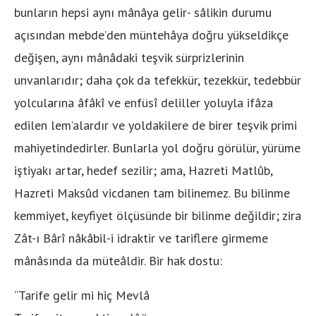
bunların hepsi aynı mânâya gelir- sâlikin durumu
açısından mebde’den müntehâya doğru yükseldikçe
değişen, aynı mânâdaki teşvik sürprizlerinin
unvanlarıdır; daha çok da tefekkür, tezekkür, tedebbür
yolcularına âfâkî ve enfüsî deliller yoluyla ifâza
edilen lem’alardır ve yoldakilere de birer teşvik primi
mahiyetindedirler. Bunlarla yol doğru görülür, yürüme
iştiyakı artar, hedef sezilir; ama, Hazreti Matlûb,
Hazreti Maksûd vicdanen tam bilinemez. Bu bilinme
kemmiyet, keyfiyet ölçüsünde bir bilinme değildir; zira
Zât-ı Bârî nâkâbil-i idraktir ve tariflere girmeme
mânâsında da müteâldir. Bir hak dostu:
“Tarife gelir mi hiç Mevlâ