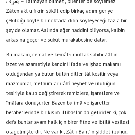
يَعْرِفْ
– Tatmayan bilmez”, bilenler de söylemez.
Zâten akl u fikrin sükût edip birkaç adım geriye
çekildiği böyle bir noktada dilin söyleyeceği fazla bir
şey de olamaz. Aslında eğer haddini biliyorsa, kalbin
arkasına geçer ve sükût murakabesine dalar.
Bu makam, cemal ve kemâl-i mutlak sahibi Zât’ın
izzet ve azametiyle kendini ifade ve işhad makamı
olduğundan ya bütün bütün diller lâl kesilir veya
mazmunlar, mefhumlar ilâhî heybet ve ululuğun
tesiriyle kalıp değiştirerek remizlere, işaretlere ve
îmâlara dönüşürler. Bazen bu îmâ ve işaretler
beraberlerinde bir kısım iltibaslar da getirirler ki, çok
defa bunlar avam halk için birer fitne ve ibtilâ vesilesi
olagelmişlerdir. Ne var ki, Zât-ı Baht’ın şiddet-i zuhur,