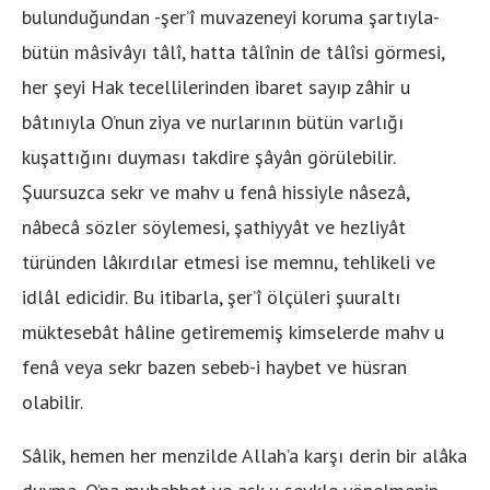
bulunduğundan -şer’î muvazeneyi koruma şartıyla-
bütün mâsivâyı tâlî, hatta tâlînin de tâlîsi görmesi,
her şeyi Hak tecellilerinden ibaret sayıp zâhir u
bâtınıyla O’nun ziya ve nurlarının bütün varlığı
kuşattığını duyması takdire şâyân görülebilir.
Şuursuzca sekr ve mahv u fenâ hissiyle nâsezâ,
nâbecâ sözler söylemesi, şathiyyât ve hezliyât
türünden lâkırdılar etmesi ise memnu, tehlikeli ve
idlâl edicidir. Bu itibarla, şer’î ölçüleri şuuraltı
müktesebât hâline getirememiş kimselerde mahv u
fenâ veya sekr bazen sebeb-i haybet ve hüsran
olabilir.
Sâlik, hemen her menzilde Allah’a karşı derin bir alâka