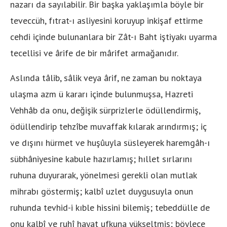
nazarı da sayılabilir. Bir başka yaklaşımla böyle bir
teveccüh, fıtrat-ı asliyesini koruyup inkişaf ettirme
cehdi içinde bulunanlara bir Zât-ı Baht iştiyakı uyarma
tecellisi ve ârife de bir mârifet armağanıdır.
Aslında tâlib, sâlik veya ârif, ne zaman bu noktaya
ulaşma azm ü kararı içinde bulunmuşsa, Hazreti
Vehhâb da onu, değişik sürprizlerle ödüllendirmiş,
ödüllendirip tehzîbe muvaffak kılarak arındırmış; iç
ve dışını hürmet ve huşûuyla süsleyerek haremgâh-ı
sübhâniyesine kabule hazırlamış; hıllet sırlarını
ruhuna duyurarak, yönelmesi gerekli olan mutlak
mihrabı göstermiş; kalbî uzlet duygusuyla onun
ruhunda tevhid-i kıble hissini bilemiş; tebeddülle de
onu kalbî ve ruhî hayat ufkuna yükseltmiş; böylece