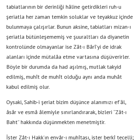
tabiatlarının bir derinliği hâline getirdikleri ruh-u
şeriatla her zaman temkin soluklar ve teyakkuz içinde
bulunmaya çalışırlar. Bunun aksine, tabiatları mizan-ı
şeriatla bütünleşememiş ve şuuraltları da diyanetin
kontrolünde olmayanlar ise Zât-ı Bârî’yi de idrak
alanları içinde mütalâa etme vartasına düşüverirler.
Böyle bir durumda da had aşılmış, mutlak takyid
edilmiş, muhît de muhît olduğu aynı anda muhât
kabul edilmiş olur.
Oysaki, Sahib-i şeriat bizim düşünce alanımızı ef’âl,
âsâr ve esmâ âlemiyle sınırlandırarak, bizleri “Zât-ı
Baht” hakkında düşünmekten menetmiştir.
İster Zât-ı Hakk’ın envâr-ı muhîtası, ister berkî tecelli;