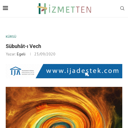
KÜRSÜ
Sübuhât-ı Vech
Yazar:
Egeli
23/09/2020