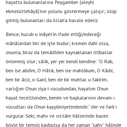
hayatta bulunanlarına Peygamber (aleyhi
ekmelüttehâyâ)’nın yolunu göstermeye çalışır; ölüp
gitmiş bulunanları da Allah’a havale ederiz.
Bence, hucub-u inâyet’in ifade ettiği/edeceği
mânâlardan biri de işte budur; kısmen dahi olsa,
onunla, biraz da temâdîden kaynaklanan iltibaslar
önlenmiş olur; sâlik, yer yer kendi kendine: “O Rab,
ben ise abdim, O Hâlık, ben ise mahlûkum, O Kâdir,
ben bir âciz, o Ganî, ben de bir muhtac u fakirim..
varlığım O’nun ziya-i vücudundan, hayatım O’nun
hayat tecellisinden, benim ve başkalarının devam-ı
vücudları da O’nun kayyûmiyetindendir.” der ve fark’ı
vurgular. Sekr, mahv ve ıstılâm hâllerinde bazen
böyle bir temyiz kaybolsa da her zaman “sahv” hâlinde