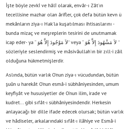
İşte böyle zevkî ve hâlî olarak, envâr-ı Zât’ın
tecellisine mazhar olan ârifler, çok defa bütün kevn ü
mekânların ziya-ı Hak’la kuşatılması ihtisaslarını -
bunda mizaç ve meşreplerin tesirini de unutmamak
icap eder- ya “
لاَ مَوْجُودَ إِلاَّ هُوَ
” veya “
لاَ مَشْهُودَ إِلاَّ هُوَ
”
sözleriyle seslendirmiş ve mâsivâullah’ın bir zıll-i zâil
olduğuna hükmetmişlerdir.
Aslında, bütün varlık O’nun ziya-ı vücudundan, bütün
şuûn u harekât O’nun esmâ-i sübhâniyesinden, umum
keyfiyât ve hususiyetler de O’nun ilim, irade ve
kudret… gibi sıfât-ı sübhâniyesindendir. Herkesin
anlayacağı bir dille ifade edecek olursak; bütün varlık
ve hâdiseler, arkalarındaki sıfât-ı ilâhiye ve Esmâ-i