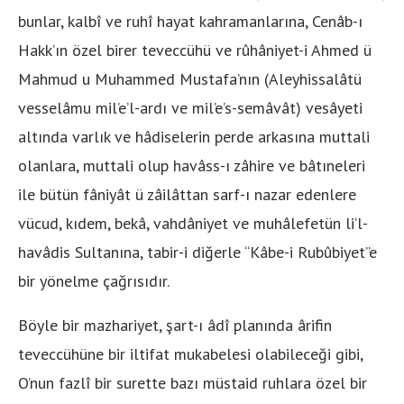
bunlar, kalbî ve ruhî hayat kahramanlarına, Cenâb-ı
Hakk’ın özel birer teveccühü ve rûhâniyet-i Ahmed ü
Mahmud u Muhammed Mustafa’nın (Aleyhissalâtü
vesselâmu mil’e’l-ardı ve mil’e’s-semâvât) vesâyeti
altında varlık ve hâdiselerin perde arkasına muttali
olanlara, muttali olup havâss-ı zâhire ve bâtıneleri
ile bütün fâniyât ü zâilâttan sarf-ı nazar edenlere
vücud, kıdem, bekâ, vahdâniyet ve muhâlefetün li’l-
havâdis Sultanına, tabir-i diğerle “Kâbe-i Rubûbiyet”e
bir yönelme çağrısıdır.
Böyle bir mazhariyet, şart-ı âdî planında ârifin
teveccühüne bir iltifat mukabelesi olabileceği gibi,
O’nun fazlî bir surette bazı müstaid ruhlara özel bir