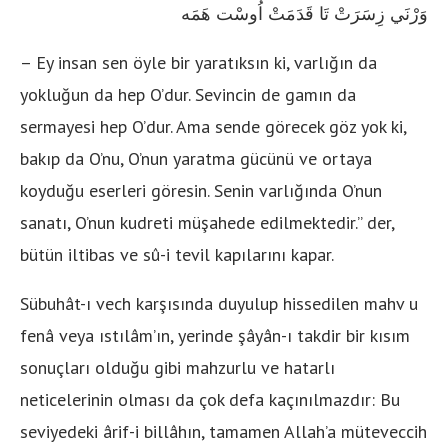
وَرْنَي زِسَرَتْ تَا قَدَمَتْ اُوسْت هَمَه
– Ey insan sen öyle bir yaratıksın ki, varlığın da
yokluğun da hep O’dur. Sevincin de gamın da
sermayesi hep O’dur. Ama sende görecek göz yok ki,
bakıp da O’nu, O’nun yaratma gücünü ve ortaya
koyduğu eserleri göresin. Senin varlığında O’nun
sanatı, O’nun kudreti müşahede edilmektedir.” der,
bütün iltibas ve sû-i tevil kapılarını kapar.
Sübuhât-ı vech karşısında duyulup hissedilen mahv u
fenâ veya ıstılâm’ın, yerinde şâyân-ı takdir bir kısım
sonuçları olduğu gibi mahzurlu ve hatarlı
neticelerinin olması da çok defa kaçınılmazdır: Bu
seviyedeki ârif-i billâhın, tamamen Allah’a müteveccih