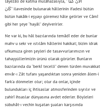
lâyezâli de katma mülâhazasıyla, “
اَلآنَ كَمَا
كَانَ”
ilavesinde bulunarak hâllerinin ifadesi bütün
bütün hakâik-i eşyayı göremez hâle gelirler ve Câmî
gibi her şeye “hayâl” deyiverirler.
Ne var ki, bu hâl bazılarında temâdî eder de bunlar
mahv u sekr ve ıstılâm hâllerini hakikat; bizim idrak
ufkumuza giren şeyleri de tasavvurlarımızın ve
tahayyüllerimizin ürünü olarak görürler. Bunların
bazılarında da “berkî tecelli” denen türden muvakkat
envâr-ı Zât tufanı yaşandıktan sonra yeniden âlem-i
fark’a dönmeler olur; olur da onlar, içinde
bulundukları iç ihtisaslar atmosferinden sıyrılır ve
zahirî ihsaslar dünyasına avdet ederler. Böyleleri
sübuhât-ı vechin kuşatan şuaları karşısında