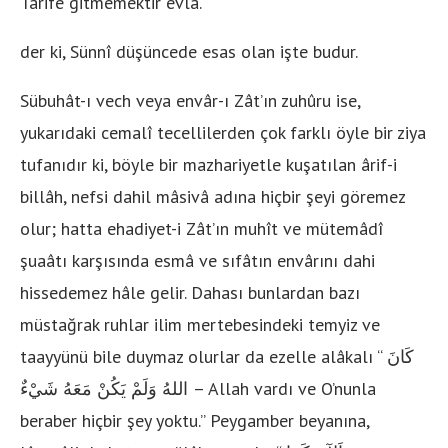
Tarife gitmemektir evlâ.”
der ki, Sünnî düşüncede esas olan işte budur.
Sübuhât-ı vech veya envâr-ı Zât’ın zuhûru ise,
yukarıdaki cemalî tecellilerden çok farklı öyle bir ziya
tufanıdır ki, böyle bir mazhariyetle kuşatılan ârif-i
billâh, nefsi dahil mâsivâ adına hiçbir şeyi göremez
olur; hatta ehadiyet-i Zât’ın muhît ve mütemâdî
şuaâtı karşısında esmâ ve sıfâtın envârını dahi
hissedemez hâle gelir. Dahası bunlardan bazı
müstağrak ruhlar ilim mertebesindeki temyiz ve
taayyünü bile duymaz olurlar da ezelle alâkalı “
كَانَ
اللهُ وَلَمْ يَكُنْ مَعَهُ شَيْءٌ
– Allah vardı ve O’nunla
beraber hiçbir şey yoktu.” Peygamber beyanına,