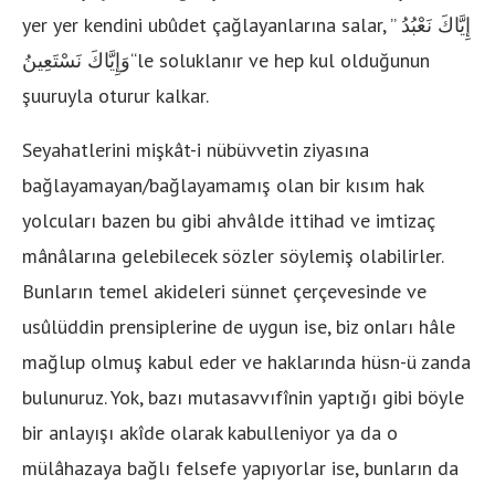
yer yer kendini ubûdet çağlayanlarına salar, ”
إِيَّاكَ نَعْبُدُ
وَإِيَّاكَ نَسْتَعِينُ
“le soluklanır ve hep kul olduğunun
şuuruyla oturur kalkar.
Seyahatlerini mişkât-i nübüvvetin ziyasına
bağlayamayan/bağlayamamış olan bir kısım hak
yolcuları bazen bu gibi ahvâlde ittihad ve imtizaç
mânâlarına gelebilecek sözler söylemiş olabilirler.
Bunların temel akideleri sünnet çerçevesinde ve
usûlüddin prensiplerine de uygun ise, biz onları hâle
mağlup olmuş kabul eder ve haklarında hüsn-ü zanda
bulunuruz. Yok, bazı mutasavvıfînin yaptığı gibi böyle
bir anlayışı akîde olarak kabulleniyor ya da o
mülâhazaya bağlı felsefe yapıyorlar ise, bunların da