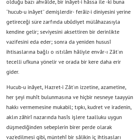
olduğu bazı ahvâlde, bir inâyet-i hâssa ile -ki buna
“hucub-u inâyet” demişlerdir- ferâiz-i diniyesini yerine
getireceği süre zarfında ubûdiyet mülâhazasıyla
kendine gelir; seviyesini aksettiren bir derinlikte
vazifesini eda eder; sonra da yeniden hususî
ihtisaslarına bağlı o ıstılâm hâliyle envâr-ı Zât’ın
tecelli ufkuna yönelir ve orada bir kere daha erir
gider.
Hucub-u inâyet, Hazret-i Zât’ın izzetine, azametine,
her şeyi muhît bulunmasına ve hiçbir nesneye taayyün
hakkı vermemesine mukabil; tıpkı, kudret ve iradenin,
aklın zâhirî nazarında hasîs işlere taalluku uygun
düşmediğinden sebeplerin birer perde olarak
vaz’edilmesi gibi, müntehî bir sâlikin iç ihtisasları