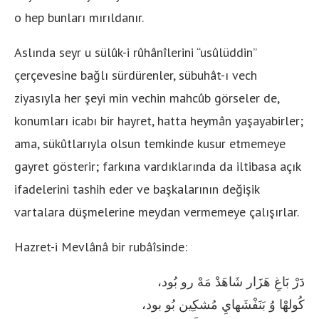
o hep bunları mırıldanır.
Aslında seyr u sülûk-i rûhânîlerini “usûlüddin”
çerçevesine bağlı sürdürenler, sübuhât-ı vech
ziyasıyla her şeyi min vechin mahcûb görseler de,
konumları icabı bir hayret, hatta heymân yaşayabirler;
ama, sükûtlarıyla olsun temkinde kusur etmemeye
gayret gösterir; farkına vardıklarında da iltibasa açık
ifadelerini tashih eder ve başkalarının değişik
vartalara düşmelerine meydan vermemeye çalışırlar.
Hazret-i Mevlânâ bir rubâîsinde:
دَرْ بَاغِ هَزَار شَاهَدْ مَهْ رو بُود،
كُولهْا وُ بَنَفْشَهايِ مُشكِين بُو بود،