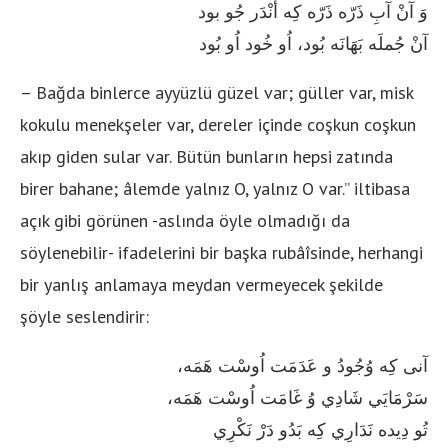
وَ آنْ آبِ ذَرّه ذَرّه كِه أَنْدَر جُو بود
آنْ جُملَه بَهَانَه بُود، اُو خُود اُو بُود
– Bağda binlerce ayyüzlü güzel var; güller var, misk
kokulu menekşeler var, dereler içinde coşkun coşkun
akıp giden sular var. Bütün bunların hepsi zatında
birer bahane; âlemde yalnız O, yalnız O var.” iltibasa
açık gibi görünen -aslında öyle olmadığı da
söylenebilir- ifadelerini bir başka rubâîsinde, herhangi
bir yanlış anlamaya meydan vermeyecek şekilde
şöyle seslendirir:
آنى كِه وُجُودُ و عَدَمَت اُوسْت هَمَه،
سَرْمَايَي شَادِي وُ غَامَت اُوسْت هَمَه،
تُو دِيده نَدَارِي كِه بَدُو دَرْ نَكْرِي