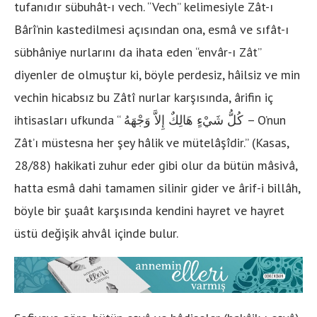
tufanıdır sübuhât-ı vech. “Vech” kelimesiyle Zât-ı
Bârî’nin kastedilmesi açısından ona, esmâ ve sıfât-ı
sübhâniye nurlarını da ihata eden “envâr-ı Zât”
diyenler de olmuştur ki, böyle perdesiz, hâilsiz ve min
vechin hicabsız bu Zâtî nurlar karşısında, ârifin iç
ihtisasları ufkunda “
كُلُّ شَيْءٍ هَالِكٌ إِلاَّ وَجْهَهُ
– O’nun
Zât’ı müstesna her şey hâlik ve mütelâşîdir.” (Kasas,
28/88) hakikati zuhur eder gibi olur da bütün mâsivâ,
hatta esmâ dahi tamamen silinir gider ve ârif-i billâh,
böyle bir şuaât karşısında kendini hayret ve hayret
üstü değişik ahvâl içinde bulur.