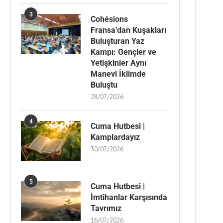
3
Cohésions
Fransa’dan Kuşakları
Buluşturan Yaz
Kampı: Gençler ve
Yetişkinler Aynı
Manevî İklimde
Buluştu
28/07/2026
4
Cuma Hutbesi |
Kamplardayız
30/07/2026
5
Cuma Hutbesi |
İmtihanlar Karşısında
Tavrımız
16/07/2026