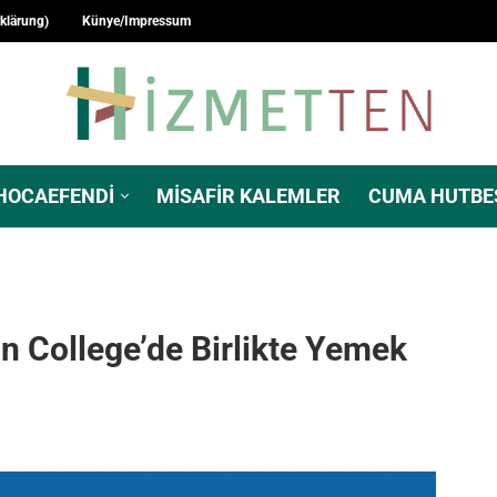
rklärung)
Künye/Impressum
HOCAEFENDI
MISAFIR KALEMLER
CUMA HUTBE
on College’de Birlikte Yemek