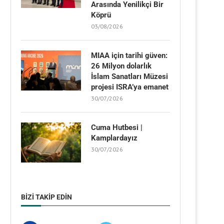
Arasında Yenilikçi Bir
Köprü
03/08/2026
MIAA için tarihi güven:
26 Milyon dolarlık
İslam Sanatları Müzesi
projesi ISRA’ya emanet
30/07/2026
Cuma Hutbesi |
Kamplardayız
30/07/2026
BIZI TAKIP EDIN