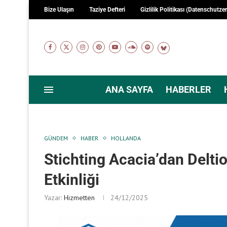
Bize Ulaşın
Taziye Defteri
Gizlilik Politikası (Datenschutze
ANA SAYFA
HABERLER
GÜNDEM
HABER
HOLLANDA
Stichting Acacia’dan Delti
Etkinliği
Yazar:
Hizmetten
24/12/2025