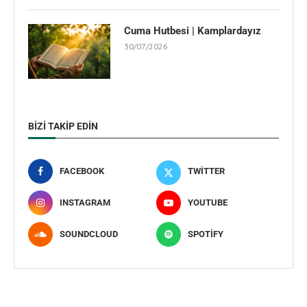
Cuma Hutbesi | Kamplardayız
30/07/2026
BIZI TAKIP EDIN
FACEBOOK
TWITTER
INSTAGRAM
YOUTUBE
SOUNDCLOUD
SPOTIFY