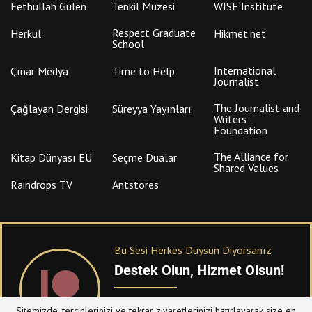
Fethullah Gülen
Tenkil Müzesi
WISE Institute
Respect Graduate
Herkul
Hikmet.net
School
International
Çınar Medya
Time to Help
Journalist
The Journalist and
Çağlayan Dergisi
Süreyya Yayınları
Writers
Foundation
The Alliance for
Kitap Dünyası EU
Seçme Dualar
Shared Values
Raindrops TV
Antstores
Bu Sesi Herkes Duysun Diyorsanız
Destek Olun, Hizmet Olsun!
PATREON
üzerinden sitemize bağışta
Sitemizde, tercihlerinizi ve tekrar ziyaretlerinizi hatırlayarak size en