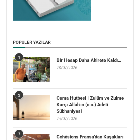
POPÜLER YAZILAR
1
Bir Hesap Daha Ahirete Kaldı…
28/07/2026
2
Cuma Hutbesi | Zulüm ve Zulme
Karşı Allah’ın (c.c.) Adeti
Sübhaniyesi
23/07/2026
3
Cohésions Fransa’dan Kuşakları