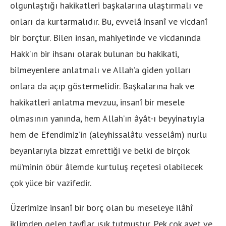
olgunlaştığı hakikatleri başkalarına ulaştırmalı ve
onları da kurtarmalıdır. Bu, evvelâ insanî ve vicdanî
bir borçtur. Bilen insan, mahiyetinde ve vicdanında
Hakk’ın bir ihsanı olarak bulunan bu hakikati,
bilmeyenlere anlatmalı ve Allah’a giden yolları
onlara da açıp göstermelidir. Başkalarına hak ve
hakikatleri anlatma mevzuu, insanî bir mesele
olmasının yanında, hem Allah’ın âyât-ı beyyinatıyla
hem de Efendimiz’in (aleyhissalâtu vesselâm) nurlu
beyanlarıyla bizzat emrettiği ve belki de birçok
mü’minin öbür âlemde kurtuluş reçetesi olabilecek
çok yüce bir vazifedir.
Üzerimize insanî bir borç olan bu meseleye ilâhî
iklimden gelen tayflar ışık tutmuştur. Pek çok ayet ve