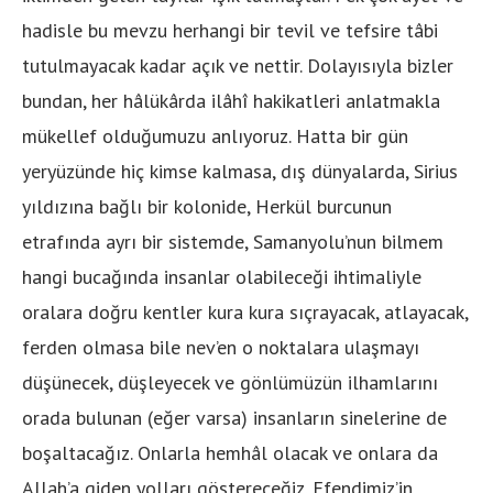
hadisle bu mevzu herhangi bir tevil ve tefsire tâbi
tutulmayacak kadar açık ve nettir. Dolayısıyla bizler
bundan, her hâlükârda ilâhî hakikatleri anlatmakla
mükellef olduğumuzu anlıyoruz. Hatta bir gün
yeryüzünde hiç kimse kalmasa, dış dünyalarda, Sirius
yıldızına bağlı bir kolonide, Herkül burcunun
etrafında ayrı bir sistemde, Samanyolu’nun bilmem
hangi bucağında insanlar olabileceği ihtimaliyle
oralara doğru kentler kura kura sıçrayacak, atlayacak,
ferden olmasa bile nev’en o noktalara ulaşmayı
düşünecek, düşleyecek ve gönlümüzün ilhamlarını
orada bulunan (eğer varsa) insanların sinelerine de
boşaltacağız. Onlarla hemhâl olacak ve onlara da
Allah’a giden yolları göstereceğiz. Efendimiz’in