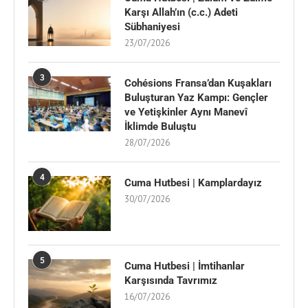
Karşı Allah’ın (c.c.) Adeti
Sübhaniyesi
23/07/2026
3
Cohésions Fransa’dan Kuşakları
Buluşturan Yaz Kampı: Gençler
ve Yetişkinler Aynı Manevî
İklimde Buluştu
28/07/2026
4
Cuma Hutbesi | Kamplardayız
30/07/2026
5
Cuma Hutbesi | İmtihanlar
Karşısında Tavrımız
16/07/2026