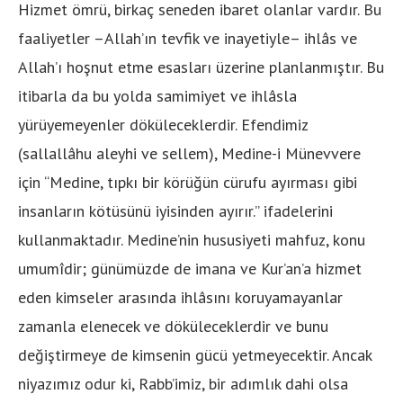
Hizmet ömrü, birkaç seneden ibaret olanlar vardır. Bu
faaliyetler –Allah’ın tevfik ve inayetiyle– ihlâs ve
Allah’ı hoşnut etme esasları üzerine planlanmıştır. Bu
itibarla da bu yolda samimiyet ve ihlâsla
yürüyemeyenler döküleceklerdir. Efendimiz
(sallallâhu aleyhi ve sellem), Medine-i Münevvere
için “Medine, tıpkı bir körüğün cürufu ayırması gibi
insanların kötüsünü iyisinden ayırır.” ifadelerini
kullanmaktadır. Medine’nin hususiyeti mahfuz, konu
umumîdir; günümüzde de imana ve Kur’an’a hizmet
eden kimseler arasında ihlâsını koruyamayanlar
zamanla elenecek ve döküleceklerdir ve bunu
değiştirmeye de kimsenin gücü yetmeyecektir. Ancak
niyazımız odur ki, Rabb’imiz, bir adımlık dahi olsa