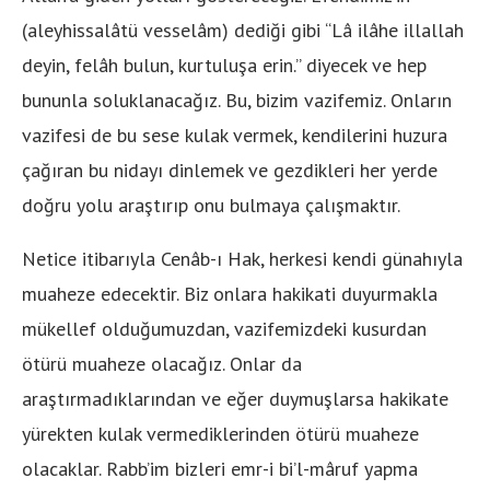
(aleyhissalâtü vesselâm) dediği gibi “Lâ ilâhe illallah
deyin, felâh bulun, kurtuluşa erin.” diyecek ve hep
bununla soluklanacağız. Bu, bizim vazifemiz. Onların
vazifesi de bu sese kulak vermek, kendilerini huzura
çağıran bu nidayı dinlemek ve gezdikleri her yerde
doğru yolu araştırıp onu bulmaya çalışmaktır.
Netice itibarıyla Cenâb-ı Hak, herkesi kendi günahıyla
muaheze edecektir. Biz onlara hakikati duyurmakla
mükellef olduğumuzdan, vazifemizdeki kusurdan
ötürü muaheze olacağız. Onlar da
araştırmadıklarından ve eğer duymuşlarsa hakikate
yürekten kulak vermediklerinden ötürü muaheze
olacaklar. Rabb’im bizleri emr-i bi’l-mâruf yapma