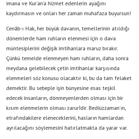
imana ve Kur’an’a hizmet edenlerin ayağını
kaydırmasın ve onları her zaman muhafaza buyursun!
Cenâb-ı Hak, her büyük davanın, temellerinin atıldığı
dönemlerde ham ruhların elenmesi için o dava
müntesiplerini değişik imtihanlara maruz bırakır.
Çünkü temelde elenmeyen ham ruhların, daha sonra
meydana gelebilecek çetin imtihanlar karşısında
elenmeleri söz konusu olacaktır ki, bu da tam felaket
demektir. Bu sebeple işin bünyesine esas teşkil
edecek insanların, dönmeyenlerden olması için bir
kısım elenmelerin olması zarurîdir. Bediüzzaman’ın,
etrafındakilere eleneceklerini, hasların hamlardan
ayrılacağını söylemesini hatırlatmakta da yarar var.