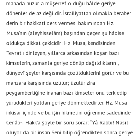
manada huzurla müşerref olduğu hâlde geriye
dönenler de az değildir. İsrailiyattan olmakla beraber
derin bir hakikati ders vermesi bakımından Hz.
Musa’nın (aleyhisselâm) başından geçen şu hâdise
oldukça dikkat çekicidir: Hz. Musa, kendisinden
Tevrat’ı dinleyen, yıllarca arkasından koşan bazı
kimselerin, zamanla geriye dönüp dağıldıklarını,
dünyevî şeyler karşısında çözüldüklerini görür ve bu
manzara karşısında üzülür; üzülür zira
peygamberliğine inanan bazı kimseler onu terk edip
yürüdükleri yoldan geriye dönmektedirler. Hz. Musa
inkisar içinde ve bu işin hikmetini öğrenme sadedinde
Cenâb-ı Hakk’a şöyle bir soru sorar: “Yâ Rabbi! Nasıl
oluyor da bir insan Seni bilip öğrendikten sonra geriye