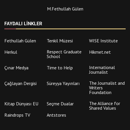
M.Fethullah Gülen
FAYDALI LINKLER
Fethullah Gülen
Tenkil Müzesi
WISE Institute
Respect Graduate
Herkul
Hikmet.net
School
International
Çınar Medya
Time to Help
Journalist
The Journalist and
Çağlayan Dergisi
Süreyya Yayınları
Writers
Foundation
The Alliance for
Kitap Dünyası EU
Seçme Dualar
Shared Values
Raindrops TV
Antstores