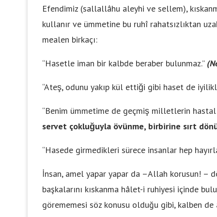
Efendimiz (sallallâhu aleyhi ve sellem), kıska
kullanır ve ümmetine bu ruhî rahatsızlıktan uzak
mealen birkaçı:
“Hasetle iman bir kalbde beraber bulunmaz.”
(N
“Ateş, odunu yakıp kül ettiği gibi haset de iyilikle
“Benim ümmetime de geçmiş milletlerin hastalık
servet çokluğuyla övünme, birbirine sırt dö
“Hasede girmedikleri sürece insanlar hep hayırl
İnsan, amel yapar yapar da –Allah korusun! – dö
başkalarını kıskanma hâlet-i ruhiyesi içinde bulu
görememesi söz konusu olduğu gibi, kalben de 