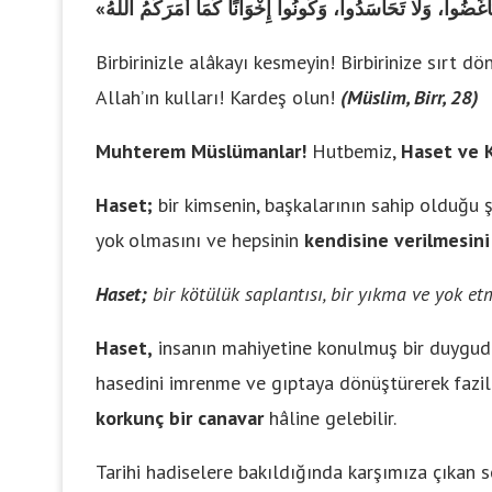
Birbirinizle alâkayı kesmeyin! Birbirinize sırt dö
Allah’ın kulları! Kardeş olun!
(Müslim, Birr, 28)
Muhterem Müslümanlar!
Hutbemiz,
Haset ve K
Haset;
bir kimsenin, başkalarının sahip olduğu ş
yok olmasını ve hepsinin
kendisine verilmesini
Haset;
bir kötülük saplantısı, bir yıkma ve yok et
Haset,
insanın mahiyetine konulmuş bir duygudur.
hasedini imrenme ve gıptaya dönüştürerek faziletl
korkunç bir canavar
hâline gelebilir.
Tarihi hadiselere bakıldığında karşımıza çıkan 