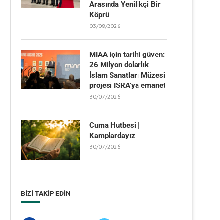
Arasında Yenilikçi Bir
Köprü
03/08/2026
MIAA için tarihi güven:
26 Milyon dolarlık
İslam Sanatları Müzesi
projesi ISRA’ya emanet
30/07/2026
Cuma Hutbesi |
Kamplardayız
30/07/2026
BIZI TAKIP EDIN