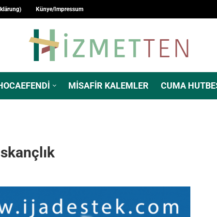
rklärung)
Künye/Impressum
HOCAEFENDI
MISAFIR KALEMLER
CUMA HUTBE
ıskançlık