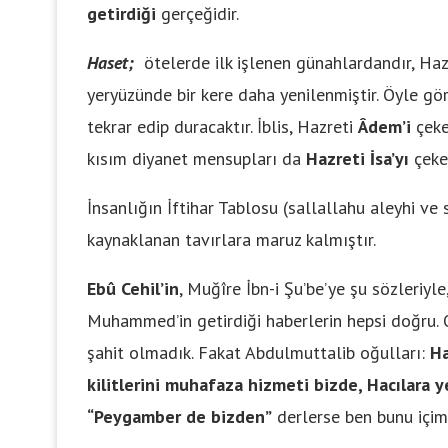
getirdiği
gerçeğidir.
Haset;
ötelerde ilk işlenen günahlardandır, Hazr
yeryüzünde bir kere daha yenilenmiştir. Öyle go
tekrar edip duracaktır. İblis, Hazreti
Âdem’i
çek
kısım diyanet mensupları da
Hazreti İsa’yı
çek
İnsanlığın İftihar Tablosu (sallallahu aleyhi ve
kaynaklanan tavırlara maruz kalmıştır.
Ebû Cehil’in
, Muğîre İbn-i Şu’be’ye şu sözleriyl
Muhammed’in getirdiği haberlerin hepsi doğru. 
şahit olmadık. Fakat Abdulmuttalib oğulları:
Ha
kilitlerini muhafaza hizmeti bizde, Hacılara
“Peygamber de bizden”
derlerse ben bunu içim