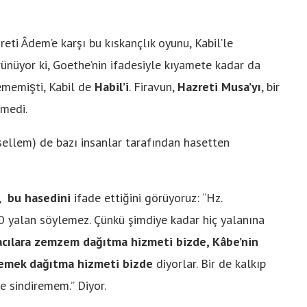
eti Âdem’e karşı bu kıskançlık oyunu, Kabil’le
̈rünüyor ki, Goethe’nin ifadesiyle kıyamete kadar da
ememişti, Kabil de
Habil’i
. Firavun,
Hazreti Musa’yı
, bir
emedi.
 sellem) de bazı insanlar tarafından hasetten
e,
bu hasedini
ifade ettiğini görüyoruz: “Hz.
O yalan söylemez. Çünkü şimdiye kadar hiç yalanına
cılara zemzem dağıtma hizmeti bizde, Kâbe’nin
 yemek dağıtma hizmeti bizde
diyorlar. Bir de kalkıp
e sindiremem.” Diyor.