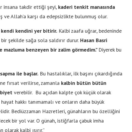
 insana takdir ettiği şeyi,
kaderi tenkit manasında
ş ve Allah’a karşı da edepsizlikte bulunmuş olur.
endi kendini yer bitirir.
Kalbi zaafa uğrar, bedeninde
bir şekilde sağa sola saldırır durur.
Hasan Basri
de mazluma benzeyen bir zalim görmedim.”
Diyerek bu
sapma ile başlar.
Bu hastalıklar, ilk başını çıkardığında
e fırsat verilirse, zamanla
kalbin bütün bütün
ebiyet
verebilir. Bu açıdan kalpte çok küçük olarak
a hayat hakkı tanımamalı ve onların daha büyük
dir. Bediüzzaman Hazretleri, günahların bu özelliğini
ecek bir yol var. O günah, istiğfarla çabuk imha
 olarak kalbi ısırır.”