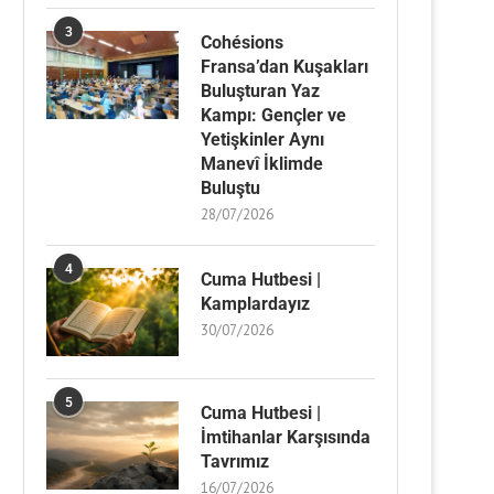
3
Cohésions
Fransa’dan Kuşakları
Buluşturan Yaz
Kampı: Gençler ve
Yetişkinler Aynı
Manevî İklimde
Buluştu
28/07/2026
4
Cuma Hutbesi |
Kamplardayız
30/07/2026
5
Cuma Hutbesi |
İmtihanlar Karşısında
Tavrımız
16/07/2026