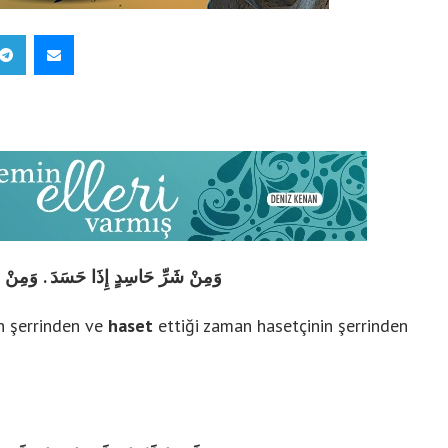
 AKADEMİ
وَمِنْ شَرِّ حَاسِدٍ إِذَا حَسَدَ . وَمِنْ شَر
n şerrinden ve
haset
ettiği zaman hasetçinin şerrinden