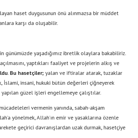
şlayan haset duygusunun önü alınmazsa bir müddet
nlara karşı da oluşabilir.
n günümüzde yaşadığımız ibretlik olaylara bakabiliriz.
çılmasını, yaptıkları faaliyet ve projelerin alkış ve
oldu
.
Bu hasetçiler;
yalan ve iftiralar atarak, tuzaklar
, İslami, insani, hukuki bütün değerleri çiğneyerek
yapılan güzel işleri engellemeye çalıştılar.
î mücadeleleri vermenin yanında, sabah-akşam
llah’a yönelmek, Allah’ın emir ve yasaklarına özenle
arekete geçirici davranışlardan uzak durmak, hasetçiye