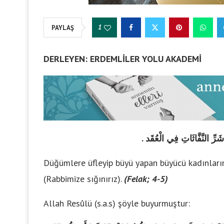
1
PAYLAŞ
DERLEYEN: ERDEMLİLER YOLU
. ِّ النَّفَّاثَاتِ فِي الْعُقَد
Düğümlere üfleyip büyü yapan büyücü kadınları
(Rabbimize sığınırız).
(Felak; 4-5)
Allah Resûlü (s.a.s) şöyle buyurmuştur: