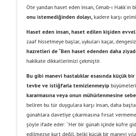
Öte yandan haset eden insan, Cenab-ı Hakk’ın bir
onu istemediğinden dolayı,
kadere karşı gelmi
Haset eden insan, haset edilen kişiden evvel k
zaaf hissetmeye başlar, uykuları kaçar, dengesiz 
hazretleri de “Ben haset edenden daha ziya
hakikate dikkatlerimizi çekmiştir.
Bu gibi manevi hastalıklar esasında küçük bir 
tevbe ve istiğfarla temizlenmeyip
büyümelerin
kararmasına veya onun mühürlenmesine seb
beliren bu tür duygulara karşı insan, daha başt
günahlara davetiye çıkarmasına fırsat vermemeli
şöyle ifade eder: “Her bir günah içinde küfre gid
edilmezse kurt değil, belki küçük bir manevi yılan