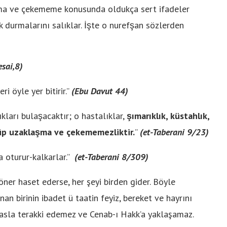
nma ve çekememe konusunda oldukça sert ifadeler
 durmalarını salıklar. İşte o nurefşan sözlerden
esai,8)
ri öyle yer bitirir.”
(Ebu Davut 44)
ları bulaşacaktır; o hastalıklar,
şımarıklık, küstahlık,
nüp uzaklaşma ve çekememezliktir.
”
(et-Taberani 9/23)
a oturur-kalkarlar.”
(
et-Taberani 8/309)
ner haset ederse, her şeyi birden gider. Böyle
nan birinin ibadet ü taatin feyiz, bereket ve hayrını
asla terakki edemez ve Cenab-ı Hakk’a yaklaşamaz.