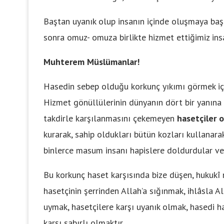
Baştan uyanık olup insanın içinde oluşmaya ba
sonra omuz- omuza birlikte hizmet ettiğimiz insa
Muhterem Müslümanlar!
Hasedin sebep olduğu korkunç yıkımı görmek içi
Hizmet gönüllülerinin dünyanın dört bir yanına a
takdirle karşılanmasını çekemeyen
hasetçiler 
kurarak, sahip oldukları bütün kozları kullanarak
binlerce masum insanı hapislere doldurdular ve 
Bu korkunç haset karşısında bize düşen, hukuk
hasetçinin şerrinden Allah’a sığınmak, ihlâsla A
uymak, hasetçilere karşı uyanık olmak, hasedi h
karşı sabırlı olmaktır.