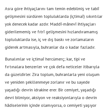
Asra göre ihtiyaçlarını tam temin edebilmiş ve tabiî
gelişmesini sürdüren topluluklarda (içtimaî) sıkıntılar
yok denecek kadar azdır. Maddî-mânevî ihtiyaçları
giderilememiş ve fıtrî gelişmesini hızlandıramamış
topluluklarda ise, iç ve dış baskı ve zorlamaların
giderek artmasıyla, buhranlar da o kadar fazladır.
Bunalımlar ve içtimaî hercümerç; kar, tipi ve
fırtınalara benzerler ve çok defa neticeler itibarıyla
da güzeldirler. Zira toplum, buhranlarla yeni oluşum
ve yeniden şekillenmeye zorlanır ve bu sayede
yaşadığı devrin idrakine erer. Bir cemiyet, yaşadığı
devri bilmiyor, aksiyon ve reaksiyonlarıyla o devrin
hâdiselerinin içinde olamıyorsa, o cemiyeti yaşıyor