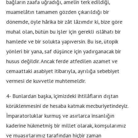
bağların zaafa uğradığı, amelin terk edildiği,
muamelâtın tamamen gözden çıkarıldığı bir
dönemde, öyle hârika bir zât lâzımdır ki, bize göre
muhal olan, bütün bu işler için gerekli ıslâhatı bir
hamlede ve bir solukta yapıversin. Bu ise, ütopik
yönleri bir yana, saf düşünce için yadırganacak bir
husus değildir. Ancak ferde atfedilen azamet ve
cemaattaki asabiyet itibarıyla, ayrılığa sebebiyet
vermesi de kuvvetle muhtemeldir.
4- Bunlardan başka, içimizdeki ihtilâfların dıştan
körüklenmesini de hesaba katmak mecburiyetindeyiz.
İmparatorluklar kurmuş ve asırlarca insanlığın
kaderine hükmetmiş bir millet olarak, komşularımız
ve muasırlarımız tarafından hiçbir zaman