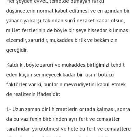
Her şeyden evvel, temelde olmayan farklı
düşüncelerin normal kabul edilmesi ve en azından bir
yabancıya karşı takınılan sun’î nezaket kadar olsun,
millet fertlerinin de böyle bir şeye hissedar kılınması
elzemdir, zarurîdir, mukaddes birlik ve bekâmızın
gereğidir.
Kaldı ki, böyle zarurî ve mukaddes birliğimizi tehdit
eden küçümsenmeyecek kadar bir kısım bölücü
faktörler var ki, bunların mevcudiyetini kabul etmek
de realitenin ifadesidir:
1- Uzun zaman dinî hizmetlerin ortada kalması, sonra
da bu vazifenin birbirinden ayrı fert ve cemaatler
tarafından yürütülmesi ve hele bu fert ve cemaatlere