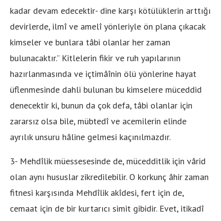
kadar devam edecektir- dine karşı kötülüklerin arttığı
devirlerde, ilmî ve amelî yönleriyle ön plana çıkacak
kimseler ve bunlara tâbi olanlar her zaman
bulunacaktır.” Kitlelerin fikir ve ruh yapılarının
hazırlanmasında ve içtimâînin ölü yönlerine hayat
üflenmesinde dahli bulunan bu kimselere müceddid
denecektir ki, bunun da çok defa, tâbi olanlar için
zararsız olsa bile, mübtedî ve acemilerin elinde
ayrılık unsuru hâline gelmesi kaçınılmazdır.
3- Mehdîlik müessesesinde de, mücedditlik için vârid
olan aynı hususlar zikredilebilir. O korkunç âhir zaman
fitnesi karşısında Mehdîlik akîdesi, fert için de,
cemaat için de bir kurtarıcı simit gibidir. Evet, itikadî