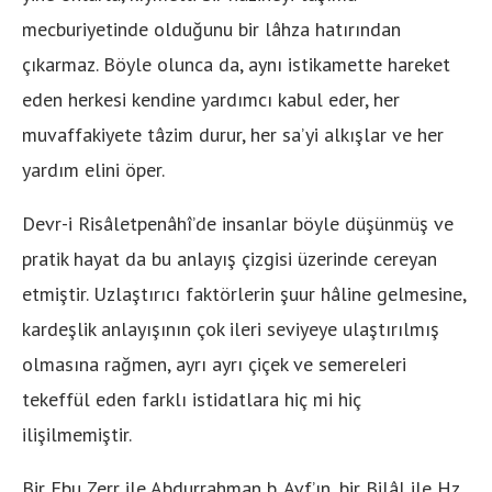
mecburiyetinde olduğunu bir lâhza hatırından
çıkarmaz. Böyle olunca da, aynı istikamette hareket
eden herkesi kendine yardımcı kabul eder, her
muvaffakiyete tâzim durur, her sa’yi alkışlar ve her
yardım elini öper.
Devr-i Risâletpenâhî’de insanlar böyle düşünmüş ve
pratik hayat da bu anlayış çizgisi üzerinde cereyan
etmiştir. Uzlaştırıcı faktörlerin şuur hâline gelmesine,
kardeşlik anlayışının çok ileri seviyeye ulaştırılmış
olmasına rağmen, ayrı ayrı çiçek ve semereleri
tekeffül eden farklı istidatlara hiç mi hiç
ilişilmemiştir.
Bir Ebu Zerr ile Abdurrahman b. Avf’ın, bir Bilâl ile Hz.