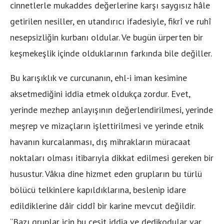
cinnetlerle mukaddes değerlerine karşı saygısız hâle
getirilen nesiller, en utandırıcı ifadesiyle, fikrî ve ruhî
nesepsizliğin kurbanı oldular. Ve bugün ürperten bir
keşmekeşlik içinde olduklarının farkında bile değiller.
Bu karışıklık ve curcunanın, ehl-i iman kesimine
aksetmediğini iddia etmek oldukça zordur. Evet,
yerinde mezhep anlayışının değerlendirilmesi, yerinde
meşrep ve mizaçların işlettirilmesi ve yerinde etnik
havanın kurcalanması, dış mihrakların müracaat
noktaları olması itibarıyla dikkat edilmesi gereken bir
husustur. Vâkıa dine hizmet eden grupların bu türlü
bölücü telkinlere kapıldıklarına, beslenip idare
edildiklerine dâir ciddî bir karine mevcut değildir.
“Bazı gruplar için bu çeşit iddia ve dedikodular var