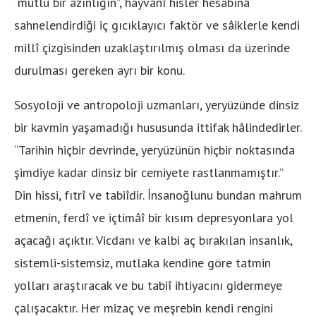
“mutlu bir azınlığın”, hayvanî hisler hesabına
sahnelendirdiği iç gıcıklayıcı faktör ve sâiklerle kendi
millî çizgisinden uzaklaştırılmış olması da üzerinde
durulması gereken ayrı bir konu.
Sosyoloji ve antropoloji uzmanları, yeryüzünde dinsiz
bir kavmin yaşamadığı hususunda ittifak hâlindedirler.
“Tarihin hiçbir devrinde, yeryüzünün hiçbir noktasında
şimdiye kadar dinsiz bir cemiyete rastlanmamıştır.”
Din hissi, fıtrî ve tabiîdir. İnsanoğlunu bundan mahrum
etmenin, ferdî ve içtimâî bir kısım depresyonlara yol
açacağı açıktır. Vicdanı ve kalbi aç bırakılan insanlık,
sistemli-sistemsiz, mutlaka kendine göre tatmin
yolları araştıracak ve bu tabiî ihtiyacını gidermeye
çalışacaktır. Her mizaç ve meşrebin kendi rengini