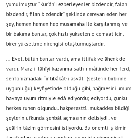
yumulmuştur. “Kur’ân’ı ezberleyenler bizdendir, falan
bizdendir, filan bizdendir” şeklinde cereyan eden her
şey, hemen hemen hep müsamaha ile karşılanmış ve
bir bakıma bunlar, çok hızlı yükselen o cemaat için,
birer yükseltme nirengisi oluşturmuşlardır.
… Evet, bütün bunlar vardı, ama ittifak ve âhenk de
vardı. Marz-i ilâhîyi kazanma sath-ı mâilinde her ferd,
senfonizmadaki “intibâkât-ı asvât” (seslerin birbirine
uygunluğu) keyfiyetinde olduğu gibi, nağmesini umum
havaya uyum ritmiyle edâ ediyordu; ediyordu, çünkü
herkes ruhen olgundu.. hakperestti.. mukaddes bildiği
şeylerin ufkunda şehbâl açmasının delisiydi.. ve
şeâirin tâzim görmesini istiyordu. Bu önemli iş kimin
tarafından yapılırsa yapılsın, onun için ehemmiyeti