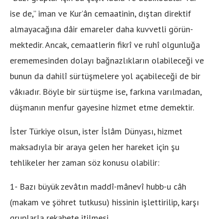
ise de,” iman ve Kur’ân cemaatinin, dıştan direktif
almayacağına dâir emareler daha kuvvetli görün-
mektedir. Ancak, cemaatlerin fikrî ve ruhî olgunluğa
erememesinden dolayı bağnazlıkların olabileceği ve
bunun da dahilî sürtüşmelere yol açabileceği de bir
vâkıadır. Böyle bir sürtüşme ise, farkına varılmadan,
düşmanın menfur gayesine hizmet etme demektir.
İster Türkiye olsun, ister İslâm Dünyası, hizmet
maksadıyla bir araya gelen her hareket için şu
tehlikeler her zaman söz konusu olabilir:
1- Bazı büyük zevâtın maddî-mânevî hubb-u câh
(makam ve şöhret tutkusu) hissinin işlettirilip, karşı
gruplarla rekabete itilmesi.