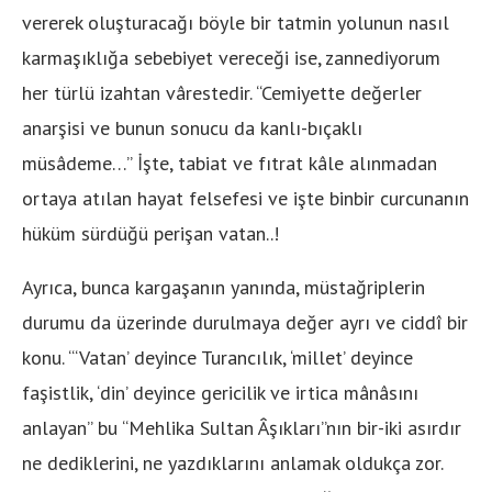
vererek oluşturacağı böyle bir tatmin yolunun nasıl
karmaşıklığa sebebiyet vereceği ise, zannediyorum
her türlü izahtan vârestedir. “Cemiyette değerler
anarşisi ve bunun sonucu da kanlı-bıçaklı
müsâdeme…” İşte, tabiat ve fıtrat kâle alınmadan
ortaya atılan hayat felsefesi ve işte binbir curcunanın
hüküm sürdüğü perişan vatan..!
Ayrıca, bunca kargaşanın yanında, müstağriplerin
durumu da üzerinde durulmaya değer ayrı ve ciddî bir
konu. “‘Vatan’ deyince Turancılık, ‘millet’ deyince
faşistlik, ‘din’ deyince gericilik ve irtica mânâsını
anlayan” bu “Mehlika Sultan Âşıkları”nın bir-iki asırdır
ne dediklerini, ne yazdıklarını anlamak oldukça zor.