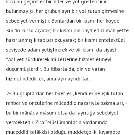
sözünü geçirecek bir lider ve yol göstericinin
bulunmayışı, her grubun ayrı bir yol tutup gitmesine
sebebiyet vermiştir. Bunlardan bir kısmı her köyde
Kur’ân kursu açarak; bir kısmı dini ihyâ edici mahiyette
hazırlanmış kitapları okuyarak; bir kısmı entelektüel
seviyede adam yetiştirerek ve bir kısmı da siyasî
faaliyet sürdürerek milletlerine hizmet etmeyi
düşünmüşlerdir. Bu itibarla da, din ve vatan
hizmetindedirler; ama ayrı ayrıdırlar…
2- Bu gruplardan her birerleri, kendilerine ışık tutan
rehber ve öncülerine müceddid nazarıyla bakmaları, -
bu bir mânâda mâsum olsa da- ayrılığa sebebiyet
vermektedir. Zira “Müslümanların vicdanında
müceddid telâkkisi olduğu müddetçe -ki kıyamete