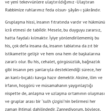
ve yeni tekevvünlere ulaştırıldığımız -Ulaştıran
Rabbimize ruhlarımız feda olsun- şâyân-ı şükrândır.
Gruplaşma hissi, insanın fıtratında vardır ve hükmünü
icrâ etmesi de tabiîdir. Mesele, bu duyguyu zararsız,
hatta faydalı kılmaktır. İyiye yönlendirilememiş bu
his, çok defa insana da, insanın tabiatına da zıt bir
istikamette gelişir ve hem ona hem de başkalarına
zararlı olur. Bu his, cehalet, görgüsüzlük, bağnazlık
gibi insanın pes yanlarıyla desteklendiği sürece, her
an kanlı-bıçaklı kavga hazır demektir. Aksine, ilim ve
irfanın, hoşgörü ve müsamahanın yaygınlaştığı
nispette de, anlaşma ve uzlaşma ortamının oluşması
ve gruplar arası bir “sulh çizgisi”nin belirmesi her
zaman ihtimal dahilindedir. Zannediyorum, böylece,