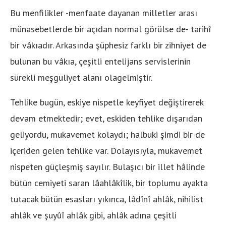
Bu menfilikler -menfaate dayanan milletler arası
münasebetlerde bir açıdan normal görülse de- tarihî
bir vâkıadır. Arkasında şüphesiz farklı bir zihniyet de
bulunan bu vâkıa, çeşitli entelijans servislerinin
sürekli meşguliyet alanı olagelmiştir.
Tehlike bugün, eskiye nispetle keyfiyet değiştirerek
devam etmektedir; evet, eskiden tehlike dışarıdan
geliyordu, mukavemet kolaydı; halbuki şimdi bir de
içeriden gelen tehlike var. Dolayısıyla, mukavemet
nispeten güçleşmiş sayılır. Bulaşıcı bir illet hâlinde
bütün cemiyeti saran lâahlâkîlik, bir toplumu ayakta
tutacak bütün esasları yıkınca, lâdînî ahlâk, nihilist
ahlâk ve şuyûî ahlâk gibi, ahlâk adına çeşitli