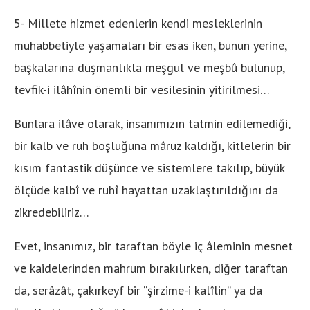
5- Millete hizmet edenlerin kendi mesleklerinin
muhabbetiyle yaşamaları bir esas iken, bunun yerine,
başkalarına düşmanlıkla meşgul ve meşbû bulunup,
tevfik-i ilâhînin önemli bir vesilesinin yitirilmesi…
Bunlara ilâve olarak, insanımızın tatmin edilemediği,
bir kalb ve ruh boşluğuna mâruz kaldığı, kitlelerin bir
kısım fantastik düşünce ve sistemlere takılıp, büyük
ölçüde kalbî ve ruhî hayattan uzaklaştırıldığını da
zikredebiliriz…
Evet, insanımız, bir taraftan böyle iç âleminin mesnet
ve kaidelerinden mahrum bırakılırken, diğer taraftan
da, serâzât, çakırkeyf bir “şirzime-i kalîlin” ya da