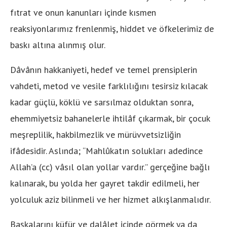
fıtrat ve onun kanunları içinde kısmen
reaksiyonlarımız frenlenmiş, hiddet ve öfkelerimiz de
baskı altına alınmış olur.
Dâvânın hakkaniyeti, hedef ve temel prensiplerin
vahdeti, metod ve vesile farklılığını tesirsiz kılacak
kadar güçlü, köklü ve sarsılmaz olduktan sonra,
ehemmiyetsiz bahanelerle ihtilâf çıkarmak, bir çocuk
meşreplilik, hakbilmezlik ve mürüvvetsizliğin
ifâdesidir. Aslında; “Mahlûkatın solukları adedince
Allah’a (cc) vâsıl olan yollar vardır.” gerçeğine bağlı
kalınarak, bu yolda her gayret takdir edilmeli, her
yolculuk aziz bilinmeli ve her hizmet alkışlanmalıdır.
Başkalarını küfür ve dalâlet içinde görmek ya da