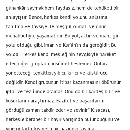
günahkâr saymak hem faydasız, hem de tehlikeli bir
anlayıştır. Bence, herkes kendi yolunu anlatma,
tanıtma ve tavsiye ile meşgul olmalı ve onun
muhabbetiyle yaşamalıdır. Bu yol, aklın ve mantığın
yolu olduğu gibi, iman ve Kur’ân’ın da gereğidir. Bu
yolda “Herkes kendi mesleğinin sevgisiyle hareket
eder, diğer gruplara husûmet beslemez. Onlara
yönelteceği tenkitler, yıkıcı, kırıcı ve küstürücü
değildir. Kendi grubunun itibar kazanmasını öbürünün
iptal ve tezlîlinde aramaz. Onu da bir kardeş bilir ve
kusurlarını araştırmaz. Fazilet ve başarılarını
gördüğü zaman takdir eder ve sevinir.” Kısacası,
herkesle beraber bir hayır yarışında bulunduğunu ve
yine onlarla, kıymetli bir hazineyi taşıma