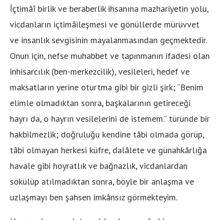
İçtimâî birlik ve beraberlik ihsanına mazhariyetin yolu,
vicdanların içtimâileşmesi ve gönüllerde mürüvvet
ve insanlık sevgisinin mayalanmasından geçmektedir.
Onun için, nefse muhabbet ve tapınmanın ifadesi olan
inhisarcılık (ben-merkezcilik), vesileleri, hedef ve
maksatların yerine oturtma gibi bir gizli şirk; “Benim
elimle olmadıktan sonra, başkalarının getireceği
hayrı da, o hayrın vesilelerini de istemem.” türünde bir
hakbilmezlik; doğruluğu kendine tâbi olmada görüp,
tâbi olmayan herkesi küfre, dalâlete ve günahkârlığa
havale gibi hoyratlık ve bağnazlık, vicdanlardan
sökülüp atılmadıktan sonra, böyle bir anlaşma ve
uzlaşmayı ben şahsen imkânsız görmekteyim.