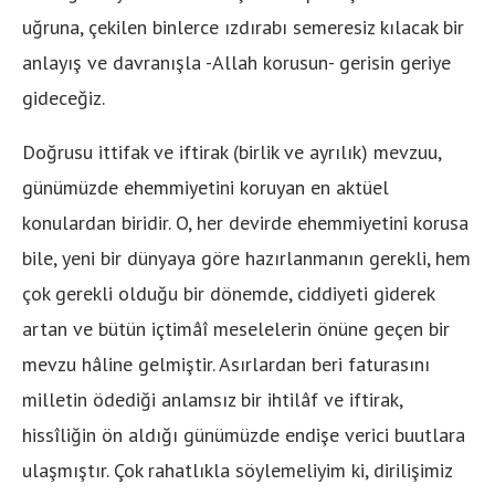
uğruna, çekilen binlerce ızdırabı semeresiz kılacak bir
anlayış ve davranışla -Allah korusun- gerisin geriye
gideceğiz.
Doğrusu ittifak ve iftirak (birlik ve ayrılık) mevzuu,
günümüzde ehemmiyetini koruyan en aktüel
konulardan biridir. O, her devirde ehemmiyetini korusa
bile, yeni bir dünyaya göre hazırlanmanın gerekli, hem
çok gerekli olduğu bir dönemde, ciddiyeti giderek
artan ve bütün içtimâî meselelerin önüne geçen bir
mevzu hâline gelmiştir. Asırlardan beri faturasını
milletin ödediği anlamsız bir ihtilâf ve iftirak,
hissîliğin ön aldığı günümüzde endişe verici buutlara
ulaşmıştır. Çok rahatlıkla söylemeliyim ki, dirilişimiz