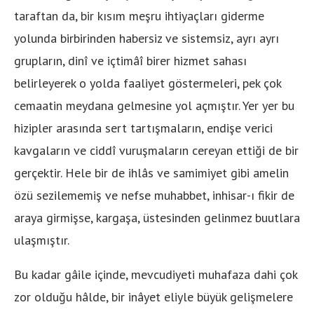
taraftan da, bir kısım meşru ihtiyaçları giderme
yolunda birbirinden habersiz ve sistemsiz, ayrı ayrı
grupların, dinî ve içtimâî birer hizmet sahası
belirleyerek o yolda faaliyet göstermeleri, pek çok
cemaatin meydana gelmesine yol açmıştır. Yer yer bu
hizipler arasında sert tartışmaların, endişe verici
kavgaların ve ciddî vuruşmaların cereyan ettiği de bir
gerçektir. Hele bir de ihlâs ve samimiyet gibi amelin
özü sezilememiş ve nefse muhabbet, inhisar-ı fikir de
araya girmişse, kargaşa, üstesinden gelinmez buutlara
ulaşmıştır.
Bu kadar gâile içinde, mevcudiyeti muhafaza dahi çok
zor olduğu hâlde, bir inâyet eliyle büyük gelişmelere