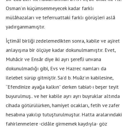
Osman’ın küçümsenmeyecek kadar farklı
mülâhazaları ve teferruattaki farklı görüşleri aslâ
yadırganmamıştır.
İçtimâî birliği zedelemedikten sonra, kabile ve aşiret
anlayışına bir ölçüye kadar dokunulmamıştır. Evet,
Muhâcir ve Ensâr diye iki ayrı şerefli unvana
dokunulmadığı gibi, Evs ve Hazrec namları da
ilelebet sürüp gitmiştir. Sa’d b. Muâz’ın kabilesine,
“Efendinize ayağa kalkın” derken tabiat-ı beşer teyit
buyurulmuş.. ve her kabile ayrı ayrı buyruklar altında
cihada götürülürken, hamiyet ocakları, fetih ve zafer
hesabına yakılıp tutuşturulmuştur. Hatta aralarındaki
fahirlenmelere -cidâle girmemek kaydıyla- göz