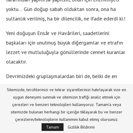
yoktu… Gün doğup sabah olduktan sonra, ona ha
sultanlık verilmiş, ha bir dilencilik, ne ifade ederdi ki.!
Yeni doğuşun Ensâr ve Havârileri, saadetlerini
başkaları için unutmuş büyük diğergamlar ve etrafın
lezzet ve mutluluğuyla gönüllerinde cennet kuranlar
olacaktır.
Devrimizdeki gruplaşmalardan biri de, belki de en
tehlikelisi, kana ve ırka dayalı gruplaşmadır. Bu da
Sitemizde, tercihlerinizi ve tekrar ziyaretlerinizi hatırlayarak size en
dış kaynaklıdır ve dış kaynaklı olması da, hiçbir
uygun deneyimi sunmak ve sitemizin trafiği analiz etmek için
münevverin şüphe etmeyeceği kadar kat’îdir.
çerezleri ve benzeri teknolojileri kullanıyoruz. Tamam'a veya
sitemizde bulunan herhangi bir içeriğe tıklayarak bu ve benzer
Kavgaların artık bloklar arasında cereyan ettiği,
çerezlerin/teknolojilerin kullanımını kabul etmiş olursunuz.
Tamam
Gizlilik Bildirimi
bütün insanlığı içine alacak şekilde ideolojilerin