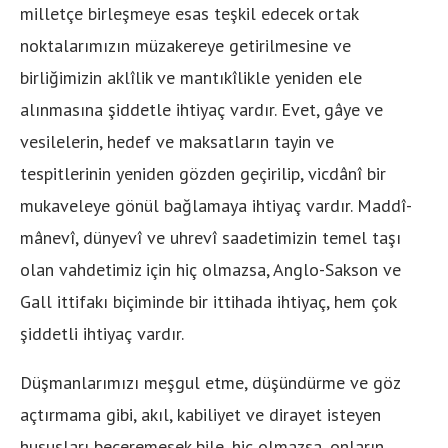
milletçe birleşmeye esas teşkil edecek ortak
noktalarımızın müzakereye getirilmesine ve
birliğimizin aklîlik ve mantıkîlikle yeniden ele
alınmasına şiddetle ihtiyaç vardır. Evet, gâye ve
vesilelerin, hedef ve maksatların tayin ve
tespitlerinin yeniden gözden geçirilip, vicdânî bir
mukaveleye gönül bağlamaya ihtiyaç vardır. Maddî-
mânevî, dünyevî ve uhrevî saadetimizin temel taşı
olan vahdetimiz için hiç olmazsa, Anglo-Sakson ve
Gall ittifakı biçiminde bir ittihada ihtiyaç, hem çok
şiddetli ihtiyaç vardır.
Düşmanlarımızı meşgul etme, düşündürme ve göz
açtırmama gibi, akıl, kabiliyet ve dirayet isteyen
hususları beceremesek bile, hiç olmazsa, onların