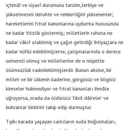
içtimâî ve siyasî durumunu tanzim,terbiye ve
yükselmesini deruhte ve rehberliğini yüklenenler;
hareketlerini fıtrat kanunlarına uydurma hususunda
ne kadar titizlik göstermiş; milletlerin ruhuna ne
kadar vâkıf olabilmiş ve çağın getirdiği ihtiyaçlara ne
kadar nüfûz edebilmişlerse, çalışmalarında o derece
semereli olmuş ve milletlerine de o nispette
ölümsüzlük vadedebilmişlerdir. Bunun aksine, bir
millet ve bir ülkenin kaderine, görgüsüz ve bilgisiz
kimseler hükmediyor ve fıtrat kanunları ihmâle
uğruyorsa, orada da öldürücü ‘fâsit dâireler’ ve
buhranlar birbirini takip edip durmuştur.
Tıpkı karada yaşayan canlıların suda boğulmaları,