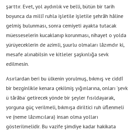
şarttır. Evet, yol aydınlık ve belli, bütün bir tarih
boyunca da millî ruhla işletile işletile şehrâh hâline
gelmiş bulunması, sonra cemiyeti ayakta tutacak
müesseselerin kucaklanıp korunması, nihayet o yolda
yürüyeceklerin de azimli, şuurlu olmaları lâzımdır ki,
mesafe alınabilsin ve kitleler şaşkınlığa sevk
edilmesin.
Asırlardan beri bu ülkenin yorulmuş, bıkmış ve ciddî
bir bezginlikle kenara çekilmiş yığınlarına, onları ‘şevk
ü târâba’ getirecek yönde bir şeyler fısıldayarak,
yorguna güç verilmeli, bıkmışa diriltici ruh üflenmeli
ve (neme lâzımcılara) insan olma yolları
gösterilmelidir. Bu vazife şimdiye kadar hakikata