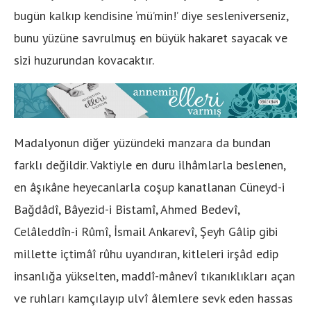
bugün kalkıp kendisine ‘mü’min!’ diye sesleniverseniz,
bunu yüzüne savrulmuş en büyük hakaret sayacak ve
sizi huzurundan kovacaktır.
Madalyonun diğer yüzündeki manzara da bundan
farklı değildir. Vaktiyle en duru ilhâmlarla beslenen,
en âşıkâne heyecanlarla coşup kanatlanan Cüneyd-i
Bağdâdî, Bâyezid-i Bistamî, Ahmed Bedevî,
Celâleddîn-i Rûmî, İsmail Ankarevî, Şeyh Gâlip gibi
millette içtimâî rûhu uyandıran, kitleleri irşâd edip
insanlığa yükselten, maddî-mânevî tıkanıklıkları açan
ve ruhları kamçılayıp ulvî âlemlere sevk eden hassas