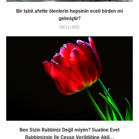
Bir tabii afette ölenlerin hepsinin eceli birden mi
gelmiştir?
09/12/2021
Ben Sizin Rabbiniz Değil miyim? Sualine Evet
Rabbimizsin İle Cevap Verildiğine Aklî...