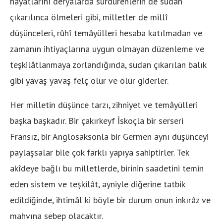
hayatlarını deryalarda sürdürenlerin de sudan
çıkarılınca ölmeleri gibi, milletler de millî
düşünceleri, rûhî temâyülleri hesaba katılmadan ve
zamanın ihtiyaçlarına uygun olmayan düzenleme ve
teşkilâtlanmaya zorlandığında, sudan çıkarılan balık
gibi yavaş yavaş felç olur ve ölür giderler.
Her milletin düşünce tarzı, zihniyet ve temâyülleri
başka başkadır. Bir çakırkeyf İskoçla bir serseri
Fransız, bir Anglosaksonla bir Germen aynı düşünceyi
paylaşsalar bile çok farklı yapıya sahiptirler. Tek
akîdeye bağlı bu milletlerde, birinin saadetini temin
eden sistem ve teşkilât, ayniyle diğerine tatbik
edildiğinde, ihtimâl ki böyle bir durum onun inkırâz ve
mahvına sebep olacaktır.