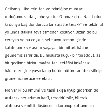
Gelişmiş ülkelerin fen ve tekniğine muhtaç
olduğumuza da şüphe yoktur. Olamaz da… Nasıl olur
ki dünya baş döndürücü bir süratle terakkî ve tekâmül
yolunda dakika fevt etmeden koşuyor. Bizim de bu
cereyan ve bu coşkun sele aynı tempo içinde
katılmamız ve asrını yaşayan bir millet hâline
gelmemiz zarûridir. Bu hususta küçük bir tereddüt, az
bir gecikme bizim -maâzallah- telâfisi imkânsız
bâdireler içine yuvarlanıp bütün bütün tarihten silinip
gitmemizi netice verebilir.
Ne var ki bu ûmumî ve tabiî akışa uyup giderken de
atılacak her adımın kat’î, tereddütsüz, bilerek
atılması ve millî düşüncenin korunup kollanması