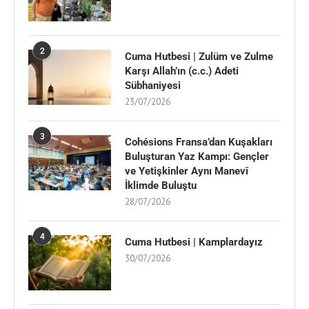
2
Cuma Hutbesi | Zulüm ve Zulme
Karşı Allah’ın (c.c.) Adeti
Sübhaniyesi
23/07/2026
3
Cohésions Fransa’dan Kuşakları
Buluşturan Yaz Kampı: Gençler
ve Yetişkinler Aynı Manevî
İklimde Buluştu
28/07/2026
4
Cuma Hutbesi | Kamplardayız
30/07/2026