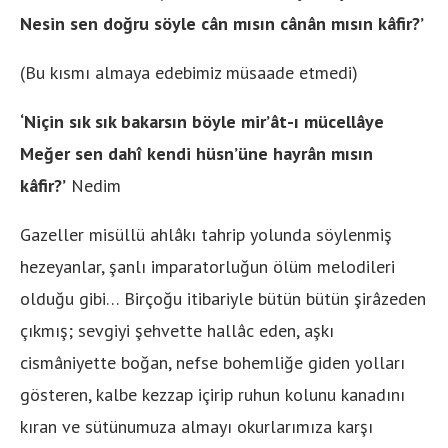
Nesin sen doğru söyle cân mısın cânân mısın kâfir?’
(Bu kısmı almaya edebimiz müsaade etmedi)
‘Niçin sık sık bakarsın böyle mir’ât-ı mücellâye
Meğer sen dahî kendi hüsn’üne hayrân mısın
kâfir?’
Nedim
Gazeller misüllü ahlâkı tahrip yolunda söylenmiş
hezeyanlar, şanlı imparatorluğun ölüm melodileri
olduğu gibi… Birçoğu itibariyle bütün bütün şirâzeden
çıkmış; sevgiyi şehvette hallâc eden, aşkı
cismâniyette boğan, nefse bohemliğe giden yolları
gösteren, kalbe kezzap içirip ruhun kolunu kanadını
kıran ve sütünumuza almayı okurlarımıza karşı