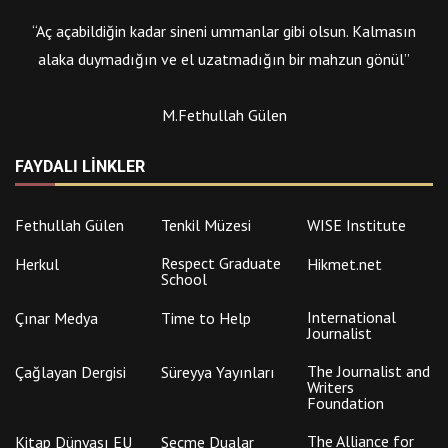
“Aç açabildiğin kadar sineni ummanlar gibi olsun. Kalmasın
alaka duymadığın ve el uzatmadığın bir mahzun gönül”
M.Fethullah Gülen
FAYDALI LINKLER
Fethullah Gülen
Tenkil Müzesi
WISE Institute
Respect Graduate
Herkul
Hikmet.net
School
International
Çınar Medya
Time to Help
Journalist
The Journalist and
Çağlayan Dergisi
Süreyya Yayınları
Writers
Foundation
The Alliance for
Kitap Dünyası EU
Seçme Dualar