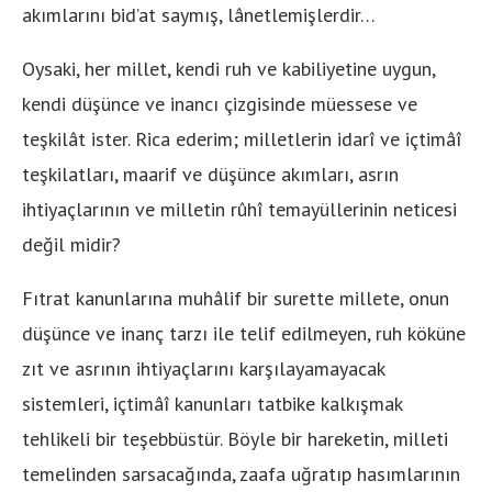
akımlarını bid’at saymış, lânetlemişlerdir…
Oysaki, her millet, kendi ruh ve kabiliyetine uygun,
kendi düşünce ve inancı çizgisinde müessese ve
teşkilât ister. Rica ederim; milletlerin idarî ve içtimâî
teşkilatları, maarif ve düşünce akımları, asrın
ihtiyaçlarının ve milletin rûhî temayüllerinin neticesi
değil midir?
Fıtrat kanunlarına muhâlif bir surette millete, onun
düşünce ve inanç tarzı ile telif edilmeyen, ruh köküne
zıt ve asrının ihtiyaçlarını karşılayamayacak
sistemleri, içtimâî kanunları tatbike kalkışmak
tehlikeli bir teşebbüstür. Böyle bir hareketin, milleti
temelinden sarsacağında, zaafa uğratıp hasımlarının