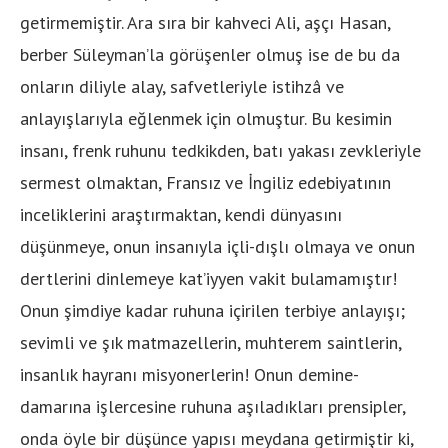
getirmemiştir. Ara sıra bir kahveci Ali, aşçı Hasan,
berber Süleyman’la görüşenler olmuş ise de bu da
onların diliyle alay, safvetleriyle istihzâ ve
anlayışlarıyla eğlenmek için olmuştur. Bu kesimin
insanı, frenk ruhunu tedkikden, batı yakası zevkleriyle
sermest olmaktan, Fransız ve İngiliz edebiyatının
inceliklerini araştırmaktan, kendi dünyasını
düşünmeye, onun insanıyla içli-dışlı olmaya ve onun
dertlerini dinlemeye kat’iyyen vakit bulamamıştır!
Onun şimdiye kadar ruhuna içirilen terbiye anlayışı;
sevimli ve şık matmazellerin, muhterem saintlerin,
insanlık hayranı misyonerlerin! Onun demine-
damarına işlercesine ruhuna aşıladıkları prensipler,
onda öyle bir düşünce yapısı meydana getirmiştir ki,