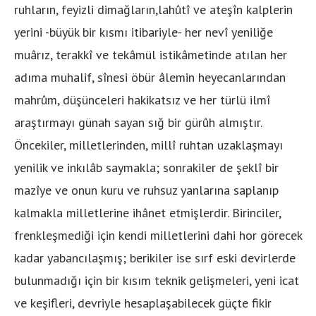
ruhların, feyizli dimağların,lahûtî ve ateşîn kalplerin
yerini -büyük bir kısmı itibariyle- her nevî yeniliğe
muârız, terakkî ve tekâmül istikâmetinde atılan her
adıma muhalif, sînesi öbür âlemin heyecanlarından
mahrûm, düşünceleri hakikatsız ve her türlü ilmî
araştırmayı günah sayan sığ bir gürûh almıştır.
Öncekiler, milletlerinden, millî ruhtan uzaklaşmayı
yenilik ve inkılâb saymakla; sonrakiler de şeklî bir
mazîye ve onun kuru ve ruhsuz yanlarına saplanıp
kalmakla milletlerine ihânet etmişlerdir. Birinciler,
frenkleşmediği için kendi milletlerini dahi hor görecek
kadar yabancılaşmış; berikiler ise sırf eski devirlerde
bulunmadığı için bir kısım teknik gelişmeleri, yeni icat
ve keşifleri, devriyle hesaplaşabilecek güçte fikir