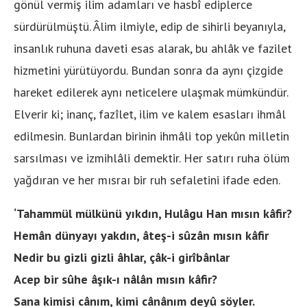
gönül vermiş ilim adamları ve hasbî ediplerce
sürdürülmüştü. Âlim ilmiyle, edip de sihirli beyanıyla,
insanlık ruhuna daveti esas alarak, bu ahlâk ve fazilet
hizmetini yürütüyordu. Bundan sonra da aynı çizgide
hareket edilerek aynı neticelere ulaşmak mümkündür.
Elverir ki; inanç, fazîlet, ilim ve kalem esasları ihmâl
edilmesin. Bunlardan birinin ihmâli top yekûn milletin
sarsılması ve izmihlâli demektir. Her satırı ruha ölüm
yağdıran ve her mısraı bir ruh sefaletini ifade eden.
‘Tahammül mülkünü yıkdın, Hulâgu Han mısın kâfir?
Hemân dünyayı yakdın, âteş-i sûzân mısın kâfir
Nedir bu gizli gizli âhlar, çâk-i girîbânlar
Acep bir sûhe âşık-ı nâlân mısın kâfir?
Sana kimisi cânım, kimi cânânım deyû söyler.