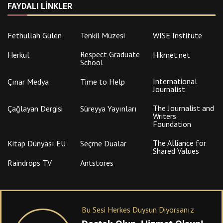
FAYDALI LINKLER
Fethullah Gülen
Tenkil Müzesi
WISE Institute
Respect Graduate
Herkul
Hikmet.net
School
International
Çınar Medya
Time to Help
Journalist
The Journalist and
Çağlayan Dergisi
Süreyya Yayınları
Writers
Foundation
The Alliance for
Kitap Dünyası EU
Seçme Dualar
Shared Values
Raindrops TV
Antstores
Bu Sesi Herkes Duysun Diyorsanız