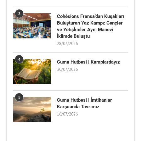
3
Cohésions Fransa’dan Kuşakları
Buluşturan Yaz Kampı: Gençler
ve Yetişkinler Aynı Manevî
İklimde Buluştu
28/07/2026
4
Cuma Hutbesi | Kamplardayız
30/07/2026
5
Cuma Hutbesi | İmtihanlar
Karşısında Tavrımız
16/07/2026