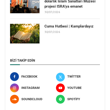
dolarlık İslam Sanatları Müzesi
projesi ISRA’ya emanet
30/07/2026
Cuma Hutbesi | Kamplardayız
30/07/2026
BIZI TAKIP EDIN
FACEBOOK
TWITTER
INSTAGRAM
YOUTUBE
SOUNDCLOUD
SPOTIFY