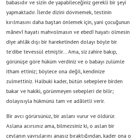
babasıdır ve sizin de yapabileceğiniz gerekli bir şeyi
yapmaktadır. İlerde dizini dövmemek, testinin
kırılmasını daha baştan önlemek için, yani çocuğunun
mânevî hayatı mahvolmasın ve ebedî hayatı ölmesin
diye ahlâk dışı bir hareketinden dolayı böyle bir
te’dibe tevessül etmiştir… Ama, siz zahire bakıp,
görünüşe göre hüküm verdiniz ve o babayı zulümle
itham ettiniz; böylece ona değil, kendinize
zulmettiniz. Halbuki kader, bütün sebeplere birden
bakar ve hakiki, görünmeyen sebepleri de bilir;
dolayısıyla hükmünü tam ve adâletli verir.
Bir avcı görürsünüz, bir aslanı vurur ve öldürür.
Aslana acırsınız ama, bilmezsiniz ki, o aslan bir
ceylanın yavrularını anasız bıraktığından, kader ona o