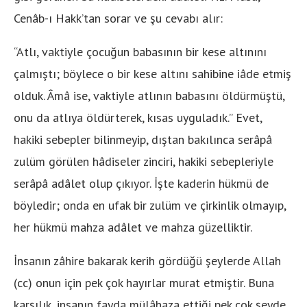
Cenâb-ı Hakk’tan sorar ve şu cevabı alır:
“Atlı, vaktiyle çocuğun babasının bir kese altınını
çalmıştı; böylece o bir kese altını sahibine iâde etmiş
olduk. Âmâ ise, vaktiyle atlının babasını öldürmüştü,
onu da atlıya öldürterek, kısas uyguladık.” Evet,
hakiki sebepler bilinmeyip, dıştan bakılınca serâpâ
zulüm görülen hâdiseler zinciri, hakiki sebepleriyle
serâpâ adâlet olup çıkıyor. İşte kaderin hükmü de
böyledir; onda en ufak bir zulüm ve çirkinlik olmayıp,
her hükmü mahza adâlet ve mahza güzelliktir.
İnsanın zâhire bakarak kerih gördüğü şeylerde Allah
(cc) onun için pek çok hayırlar murat etmiştir. Buna
karşılık, insanın fayda mülâhaza ettiği pek çok şeyde