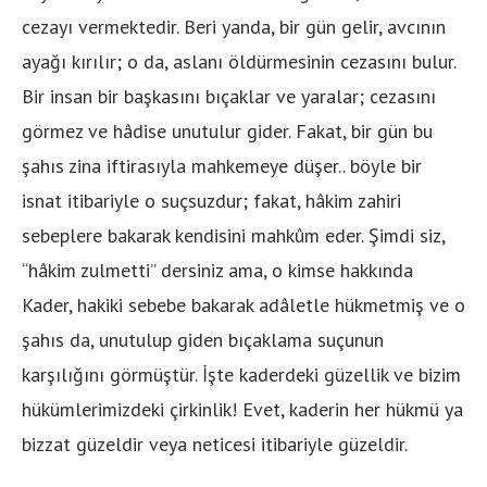
cezayı vermektedir. Beri yanda, bir gün gelir, avcının
ayağı kırılır; o da, aslanı öldürmesinin cezasını bulur.
Bir insan bir başkasını bıçaklar ve yaralar; cezasını
görmez ve hâdise unutulur gider. Fakat, bir gün bu
şahıs zina iftirasıyla mahkemeye düşer.. böyle bir
isnat itibariyle o suçsuzdur; fakat, hâkim zahiri
sebeplere bakarak kendisini mahkûm eder. Şimdi siz,
“hâkim zulmetti” dersiniz ama, o kimse hakkında
Kader, hakiki sebebe bakarak adâletle hükmetmiş ve o
şahıs da, unutulup giden bıçaklama suçunun
karşılığını görmüştür. İşte kaderdeki güzellik ve bizim
hükümlerimizdeki çirkinlik! Evet, kaderin her hükmü ya
bizzat güzeldir veya neticesi itibariyle güzeldir.