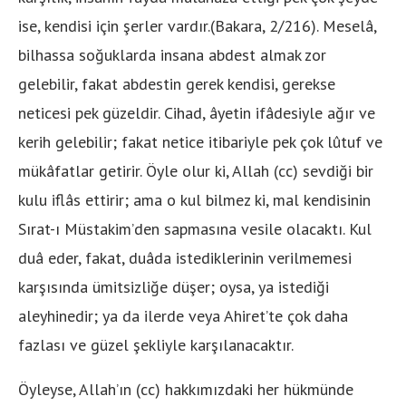
ise, kendisi için şerler vardır.(Bakara, 2/216). Meselâ,
bilhassa soğuklarda insana abdest almak zor
gelebilir, fakat abdestin gerek kendisi, gerekse
neticesi pek güzeldir. Cihad, âyetin ifâdesiyle ağır ve
kerih gelebilir; fakat netice itibariyle pek çok lûtuf ve
mükâfatlar getirir. Öyle olur ki, Allah (cc) sevdiği bir
kulu iflâs ettirir; ama o kul bilmez ki, mal kendisinin
Sırat-ı Müstakim’den sapmasına vesile olacaktı. Kul
duâ eder, fakat, duâda istediklerinin verilmemesi
karşısında ümitsizliğe düşer; oysa, ya istediği
aleyhinedir; ya da ilerde veya Ahiret’te çok daha
fazlası ve güzel şekliyle karşılanacaktır.
Öyleyse, Allah’ın (cc) hakkımızdaki her hükmünde