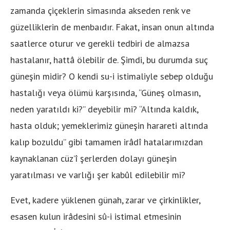
zamanda çiçeklerin simasında akseden renk ve
güzelliklerin de menbaıdır. Fakat, insan onun altında
saatlerce oturur ve gerekli tedbiri de almazsa
hastalanır, hattâ ölebilir de. Şimdi, bu durumda suç
güneşin midir? O kendi su-i istimaliyle sebep olduğu
hastalığı veya ölümü karşısında, “Güneş olmasın,
neden yaratıldı ki?” deyebilir mi? “Altında kaldık,
hasta olduk; yemeklerimiz güneşin harareti altında
kalıp bozuldu” gibi tamamen irâdî hatalarımızdan
kaynaklanan cüz’î şerlerden dolayı güneşin
yaratılması ve varlığı şer kabûl edilebilir mi?
Evet, kadere yüklenen günah, zarar ve çirkinlikler,
esasen kulun irâdesini sû-i istimal etmesinin