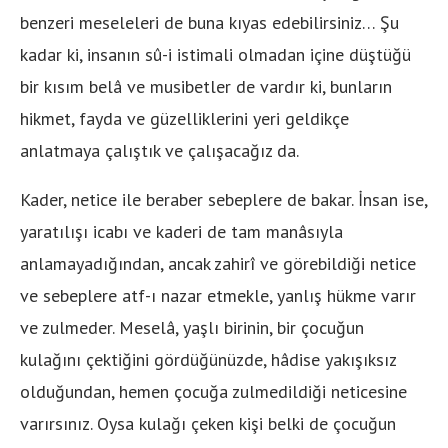
benzeri meseleleri de buna kıyas edebilirsiniz… Şu
kadar ki, insanın sû-i istimali olmadan içine düştüğü
bir kısım belâ ve musibetler de vardır ki, bunların
hikmet, fayda ve güzelliklerini yeri geldikçe
anlatmaya çalıştık ve çalışacağız da.
Kader, netice ile beraber sebeplere de bakar. İnsan ise,
yaratılışı icabı ve kaderi de tam manâsıyla
anlamayadığından, ancak zahirî ve görebildiği netice
ve sebeplere atf-ı nazar etmekle, yanlış hükme varır
ve zulmeder. Meselâ, yaşlı birinin, bir çocuğun
kulağını çektiğini gördüğünüzde, hâdise yakışıksız
olduğundan, hemen çocuğa zulmedildiği neticesine
varırsınız. Oysa kulağı çeken kişi belki de çocuğun