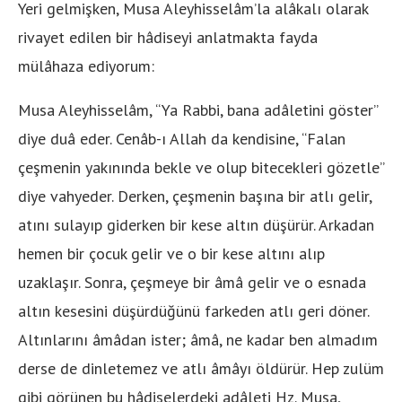
Yeri gelmişken, Musa Aleyhisselâm’la alâkalı olarak
rivayet edilen bir hâdiseyi anlatmakta fayda
mülâhaza ediyorum:
Musa Aleyhisselâm, “Ya Rabbi, bana adâletini göster”
diye duâ eder. Cenâb-ı Allah da kendisine, “Falan
çeşmenin yakınında bekle ve olup bitecekleri gözetle”
diye vahyeder. Derken, çeşmenin başına bir atlı gelir,
atını sulayıp giderken bir kese altın düşürür. Arkadan
hemen bir çocuk gelir ve o bir kese altını alıp
uzaklaşır. Sonra, çeşmeye bir âmâ gelir ve o esnada
altın kesesini düşürdüğünü farkeden atlı geri döner.
Altınlarını âmâdan ister; âmâ, ne kadar ben almadım
derse de dinletemez ve atlı âmâyı öldürür. Hep zulüm
gibi görünen bu hâdiselerdeki adâleti Hz. Musa,