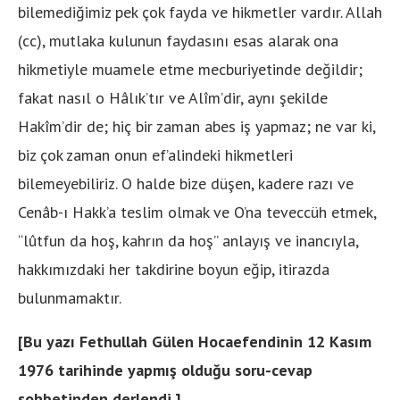
bilemediğimiz pek çok fayda ve hikmetler vardır. Allah
(cc), mutlaka kulunun faydasını esas alarak ona
hikmetiyle muamele etme mecburiyetinde değildir;
fakat nasıl o Hâlık’tır ve Alîm’dir, aynı şekilde
Hakîm’dir de; hiç bir zaman abes iş yapmaz; ne var ki,
biz çok zaman onun ef’alindeki hikmetleri
bilemeyebiliriz. O halde bize düşen, kadere razı ve
Cenâb-ı Hakk’a teslim olmak ve O’na teveccüh etmek,
“lûtfun da hoş, kahrın da hoş” anlayış ve inancıyla,
hakkımızdaki her takdirine boyun eğip, itirazda
bulunmamaktır.
[Bu yazı Fethullah Gülen Hocaefendinin 12 Kasım
1976 tarihinde yapmış olduğu soru-cevap
sohbetinden derlendi.]